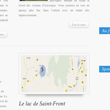
n voit
physiques mettant en scène le
née le
réveil des volcans d’Auvergne. Vous pourrez en voir un
ntaire.
aperçu plus bas dans l’article avec un trailer très
ires ne
impressionnant.
ndredi
Lire la suite
uite
te
n du
me. La
uvre de
asion