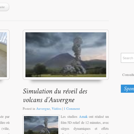
uite
Consulte
Posted in
Auvergne
,
Vidéos
|
1 Comment
ée par
Les studios
Amak
ont réalisé un
dire où
film 5D relief de 12 minutes, avec
ville,
sièges dynamiques et effets