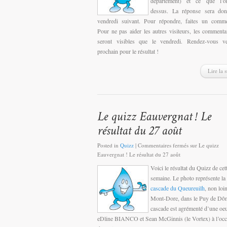
département) et ce que l’o
dessus. La réponse sera don
vendredi suivant. Pour répondre, faites un comme
Pour ne pas aider les autres visiteurs, les commenta
seront visibles que le vendredi. Rendez-vous ve
prochain pour le résultat !
Lire la s
Posted in
Quizz
|
Commentaires fermés
sur Le quizz
Eauvergnat ! Le résultat du 27 août
Voici le résultat du Quizz de cet
semaine. Le photo représente la
cascade du Queureuilh
, non loi
Mont-Dore, dans le Puy de Dô
cascade est agrémenté d’une oe
eDline BIANCO et Sean McGinnis (le Vortex) à l’occ