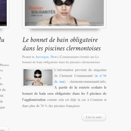
Posted in
Auvergne
,
News
|
Commentaires fermés
sur Le
bonnet de bain obligatoire dans les piscines clermontoises
 Photos
L’information provient du magazine
eix
de Clermont Communauté
(le n°36
p
de mai
) : clermontcommunauté.info.
la
A partir de la rentrée scolaire le
it du
bonnet de bain sera obligatoire dans les 5 piscines de
ût.
l’agglomération
comme cela est déjà la cas à Cournon et
de
dans plus de 70 % des piscines françaises.
 que
Lire la suite
uite