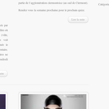
partie de l’agglomération clermontoise (au sud de Clermont).
Catégori
Rendez vous la semaine prochaine pour le prochain quizz.
Lire la suite
ée par
dire où
ville,
n voit
née le
ntaire.
ires ne
ndredi
uite