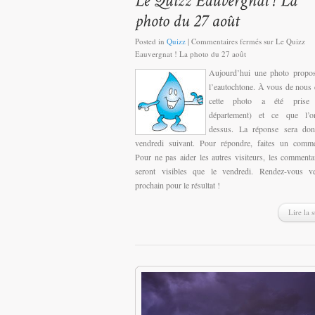
Posted in
Quizz
|
Commentaires fermés
sur Le Quizz
Eauvergnat ! La photo du 27 août
Aujourd’hui une photo propos
l’eautochtone. À vous de nous 
cette photo a été prise (
département) et ce que l’o
dessus. La réponse sera don
vendredi suivant. Pour répondre, faites un comme
Pour ne pas aider les autres visiteurs, les commenta
seront visibles que le vendredi. Rendez-vous ve
prochain pour le résultat !
Lire la s