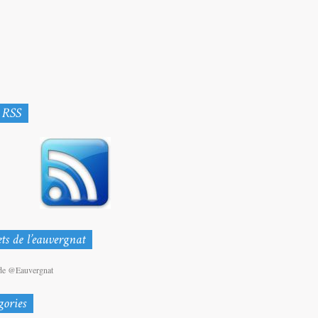
de @Eauvergnat