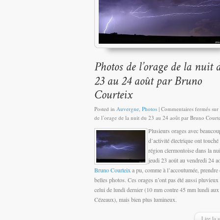
Posted in
Auvergne
,
Photos
|
Commentaires fermés
sur
de l’orage de la nuit du 23 au 24 août par Bruno Court
Plusieurs orages avec beaucou
d’activité électrique ont touché 
région clermontoise dans la nu
jeudi 23 août au vendredi 24 ao
Bruno Courteix
a pu, comme à l’accoutumée, prendre 
belles photos. Ces orages n’ont pas été aussi pluvieux
celui de lundi dernier (10 mm contre 45 mm lundi aux
Cézeaux), mais bien plus lumineux.
Lire la s