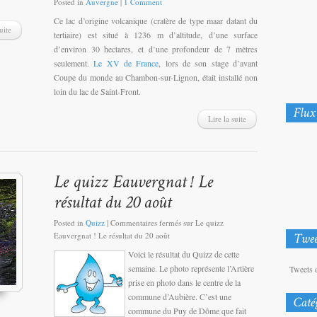
Posted in
Auvergne
|
1 Comment
Ce lac d’origine volcanique (cratère de type maar datant du
uite
tertiaire) est situé à 1236 m d’altitude, d’une surface
d’environ 30 hectares, et d’une profondeur de 7 mètres
seulement.
Le XV de France
, lors de son stage d’avant
Coupe du monde au Chambon-sur-Lignon, était installé non
loin du lac de Saint-Front.
Lire la suite
Posted in
Quizz
|
Commentaires fermés
sur Le quizz
Eauvergnat ! Le résultat du 20 août
Voici le résultat du Quizz de cette
semaine. Le photo représente l’Artière
Tweets 
prise en photo dans le centre de la
commune d’Aubière. C’est une
commune du Puy de Dôme que fait