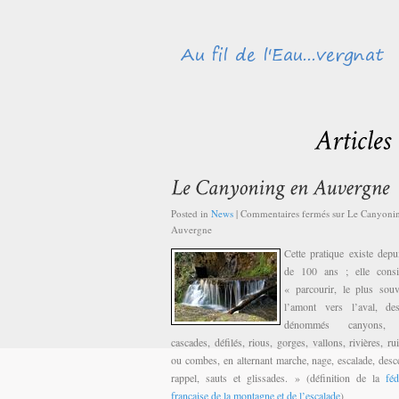
Posted in
News
|
Commentaires fermés
sur Le Canyoni
Auvergne
Cette pratique existe depu
de 100 ans ; elle consi
« parcourir, le plus sou
l’amont vers l’aval, des
dénommés canyons, c
cascades, défilés, rious, gorges, vallons, rivières, ru
ou combes, en alternant marche, nage, escalade, desc
rappel, sauts et glissades. » (définition de la
féd
française de la montagne et de l’escalade
)