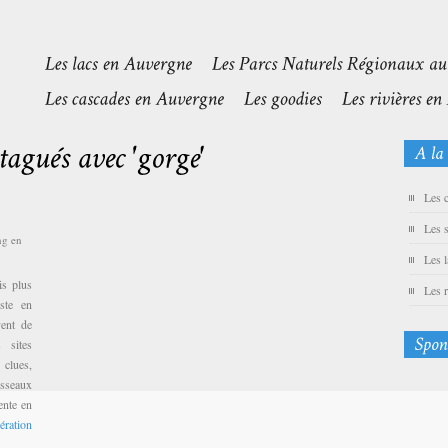
Les 
Les 
ng en
Les 
is plus
Les 
ste en
vent de
 sites
lues,
isseaux
ente en
ération