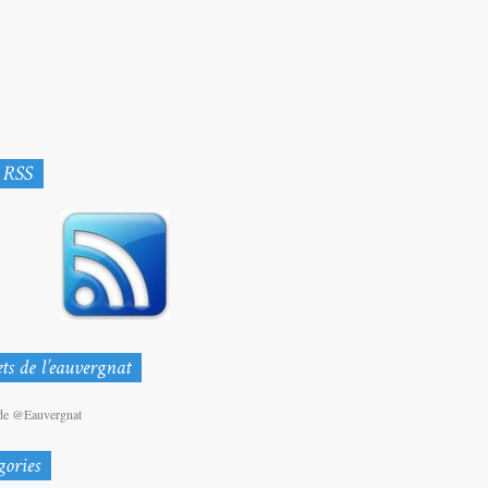
de @Eauvergnat