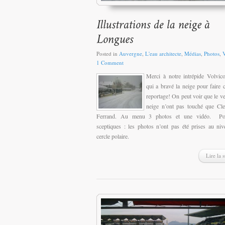
Posted in
Auvergne
,
L'eau architecte
,
Médias
,
Photos
,
1 Comment
Merci à notre intrépide Volvic
qui a bravé la neige pour faire 
reportage! On peut voir que le ven
neige n’ont pas touché que Cl
Ferrand. Au menu 3 photos et une vidéo. Po
sceptiques : les photos n’ont pas été prises au ni
cercle polaire.
Lire la s