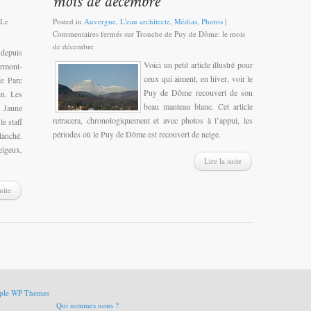
 Le
Posted in
Auvergne
,
L'eau architecte
,
Médias
,
Photos
|
Commentaires fermés
sur Tronche de Puy de Dôme: le mois
de décembre
depuis
Voici un petit article illustré pour
rmont-
ceux qui aiment, en hiver, voir le
le Parc
Puy de Dôme recouvert de son
in. Les
beau manteau blanc. Cet article
s Jaune
retracera, chronologiquement et avec photos à l’appui, les
e staff
périodes où le Puy de Dôme est recouvert de neige.
lanché.
igeux,
Lire la suite
uite
ple WP Themes
Qui sommes nous ?