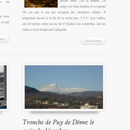
prises entre 23h et minuit. La
re en
neige est bien tombée et a rajouté
7/8 cm aux 6 cm qui restaient des dernières chutes. Il
ns tous
neigeotait encore à la fin de la sortie par -5,5°C. Les vidéos
 ce qui
ont été prises entre la rue de l’Oradou (en contrebas sur les
vidéos) et le boulevard Lafayette.
uite
Lire la suite