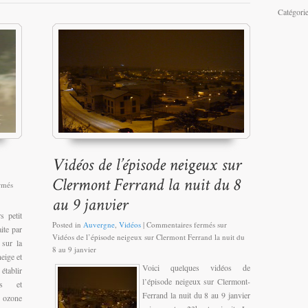
Catégori
rmés
s petit
Posted in
Auvergne
,
Vidéos
|
Commentaires fermés
sur
ite par
Vidéos de l’épisode neigeux sur Clermont Ferrand la nuit du
 sur la
8 au 9 janvier
eige et
Voici quelques vidéos de
 établir
l’épisode neigeux sur Clermont-
es et
Ferrand la nuit du 8 au 9 janvier
n ozone