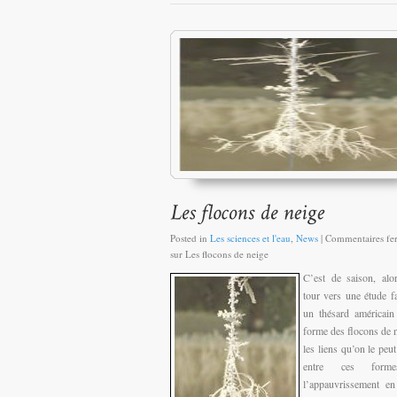
Posted in
Les sciences et l'eau
,
News
|
Commentaires fe
sur Les flocons de neige
C’est de saison, alor
tour vers une étude fa
un thésard américain
forme des flocons de n
les liens qu’on le peut
entre ces form
l’appauvrissement e