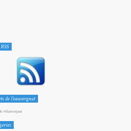
de @Eauvergnat