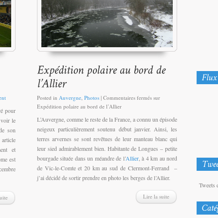
nt
Posted in
Auvergne
,
Photos
|
Commentaires fermés
sur
Expédition polaire au bord de l’Allier
tré pour
L’Auvergne, comme le reste de la France, a connu un épisode
voir le
neigeux particulièrement soutenu début janvier. Ainsi, les
de son
terres arvernes se sont revêtues de leur manteau blanc qui
article
leur sied admirablement bien. Habitante de Longues – petite
ment et
bourgade située dans un méandre de l’
Allier
, à 4 km au nord
ôme est
de Vic-le-Comte et 20 km au sud de Clermont-Ferrand –
écembre
j’ai décidé de sortir prendre en photo les berges de l’Allier.
Tweets 
Lire la suite
uite