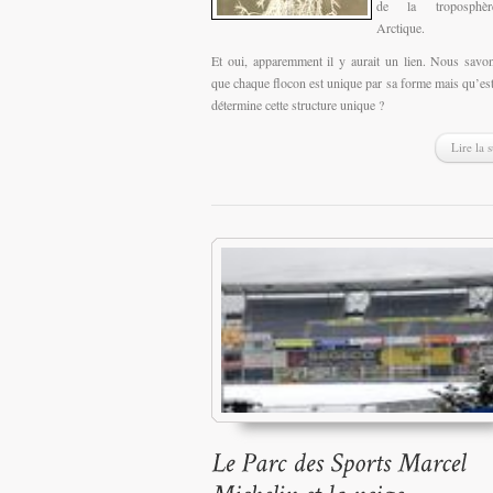
de la troposphè
Arctique.
Et oui, apparemment il y aurait un lien. Nous savo
que chaque flocon est unique par sa forme mais qu’est
détermine cette structure unique ?
Lire la s