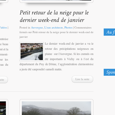
Vidéos
|
Posted in
Auvergne
,
L'eau architecte
,
Photos
|
Commentaires
fermés
sur Petit retour de la neige pour le dernier week-end de
janvier
omtoise
Le dernier week-end de janvier a vu le
ce beau
retour des précipitations neigeuses en
t et la
plaine sur l’Auvergne. Si les cumuls on
ermont-
été importants à Vichy ou à l’est du
ur les
département du Puy de Dôme, l’agglomération clermontoise
veau du
a juste été saupoudré samedi matin.
Lire la suite
uite