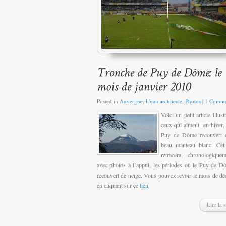
Posted in
Auvergne
,
L'eau architecte
,
Photos
|
1 Comme
Voici un petit article illus
ceux qui aiment, en hiver, 
Puy de Dôme recouvert 
beau manteau blanc. Cet 
retracera, chronologique
avec photos à l’appui, les périodes où le Puy de D
recouvert de neige. Vous pouvez revoir le mois de d
en cliquant sur ce
lien
.
Lire la s