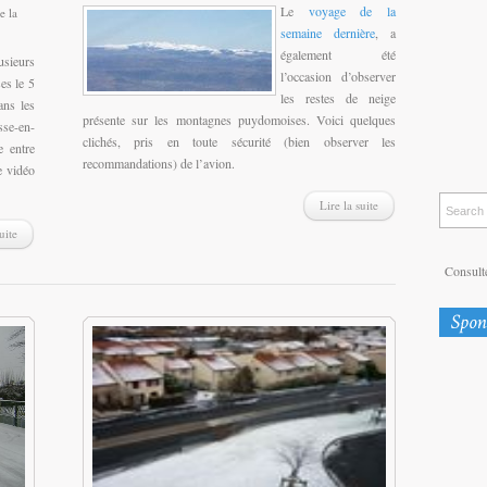
Le
voyage de la
e la
semaine dernière
, a
également été
sieurs
l’occasion d’observer
es le 5
les restes de neige
ns les
présente sur les montagnes puydomoises. Voici quelques
se-en-
clichés, pris en toute sécurité (bien observer les
e entre
recommandations) de l’avion.
e vidéo
Lire la suite
uite
Consulte