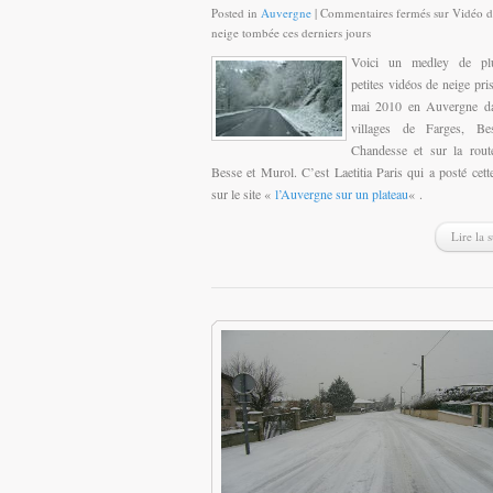
Posted in
Auvergne
|
Commentaires fermés
sur Vidéo d
neige tombée ces derniers jours
Voici un medley de plu
petites vidéos de neige pris
mai 2010 en Auvergne da
villages de Farges, Bes
Chandesse et sur la rout
Besse et Murol. C’est Laetitia Paris qui a posté cett
sur le site «
l’Auvergne sur un plateau
« .
Lire la s