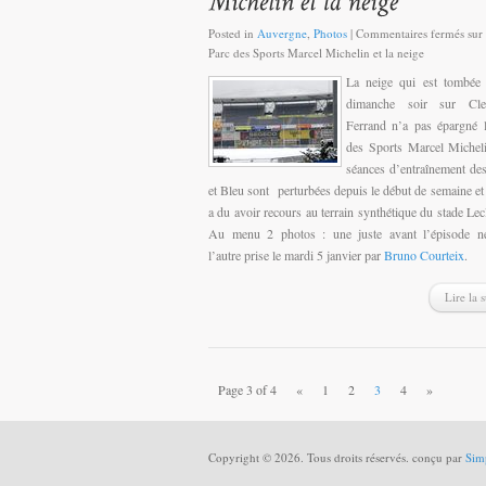
Posted in
Auvergne
,
Photos
|
Commentaires fermés
sur
Parc des Sports Marcel Michelin et la neige
La neige qui est tombée 
dimanche soir sur Cle
Ferrand n’a pas épargné 
des Sports Marcel Michel
séances d’entraînement de
et Bleu sont perturbées depuis le début de semaine et l
a du avoir recours au terrain synthétique du stade Lec
Au menu 2 photos : une juste avant l’épisode ne
l’autre prise le mardi 5 janvier par
Bruno Courteix
.
Lire la s
Page 3 of 4
«
1
2
3
4
»
Copyright © 2026. Tous droits réservés. conçu par
Sim