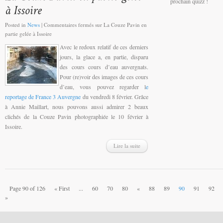
prochain quizz !
Posted in
News
|
Commentaires fermés
sur La Couze Pavin en
partie gelée à Issoire
Avec le redoux relatif de ces derniers
jours, la glace a, en partie, disparu
des cours cours d’eau auvergnats.
Pour (re)voir des images de ces cours
d’eau, vous pouvez regarder l
e
reportage de France 3 Auvergne
du vendredi 8 février. Grâce
à Annie Maillart, nous pouvons aussi admirer 2 beaux
clichés de la Couze Pavin photographiée le 10 février à
Issoire.
Lire la suite
Page 90 of 126
« First
...
60
70
80
«
88
89
90
91
92
»