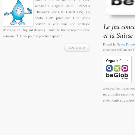
semaine. Il s’agit du lac du Pêcher à
Chavagnac dans le Cantal (15). La
photo a été prise par JJ92 (vous
pouvez la voir dans son contexte
d’origine en cliquant dessus). Aucune bonne réponse cette
semaine. À lundi pour le prochain quizz !
Posted in
News
,
Photo
Lire la suite
concours beGlob sur l’e
attendez bien sagemen
un croisière-rando de
et de nombreux autres 