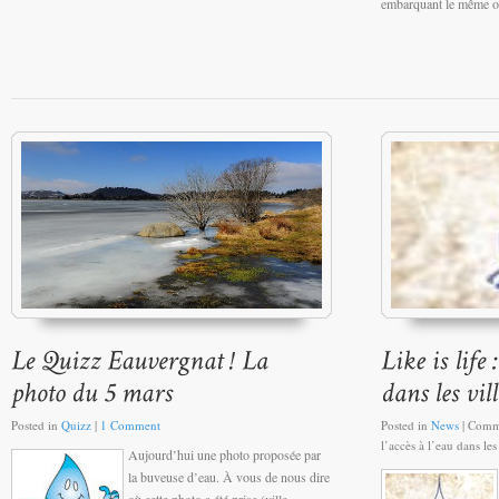
embarquant le même ob
Posted in
Quizz
|
1 Comment
Posted in
News
|
Comme
l’accès à l’eau dans le
Aujourd’hui une photo proposée par
la buveuse d’eau. À vous de nous dire
où cette photo a été prise (ville,