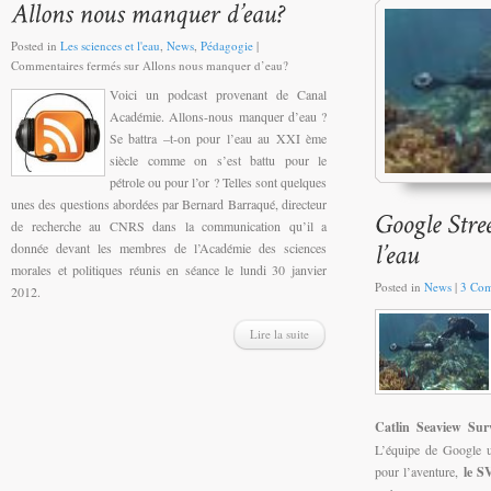
Posted in
Les sciences et l'eau
,
News
,
Pédagogie
|
Commentaires fermés
sur Allons nous manquer d’eau?
Voici un podcast provenant de Canal
Académie. Allons-nous manquer d’eau ?
Se battra –t-on pour l’eau au XXI ème
siècle comme on s’est battu pour le
pétrole ou pour l’or ? Telles sont quelques
unes des questions abordées par Bernard Barraqué, directeur
de recherche au CNRS dans la communication qu’il a
donnée devant les membres de l’Académie des sciences
morales et politiques réunis en séance le lundi 30 janvier
Posted in
News
|
3 Co
2012.
Lire la suite
Catlin Seaview Sur
L’équipe de Google ut
pour l’aventure,
le S