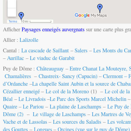
Afficher
Paysages enneigés auvergnats
sur une carte plus gr
Allier :
Lalizolle
Cantal :
La cascade de Saillant
–
Salers
–
Les Monts du Can
–
Aurillac
–
Le viaduc de Garabit
Puy de Dôme :
Châteauguay
–
Entre Chanat La Mouteyre, S
Chamalières
–
Chastreix- Sancy (Capucin)
–
Clermont – F
d’Ordanche
–
La chapelle Saint Aubin et la source de Chaba
Cézallier enneigé
–
Le col de la Moreno
(1) –
Le col de l
Béal
–
Le Livradoi
s
–
Le Parc des Sports Marcel Michelin
Quaire
–
Le Pariou
–
La plaine de Laschamps
–
Le Puy de
Dôme (2)
–
Le village de Laschamps
–
Les Martres de Ve
Vache et de Lassolas
–
Les sources du Saladis
–
Les volcan
des Gouttes
–
Longues
–
Orcines (vue sur le puy de Dôme)