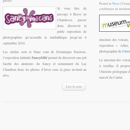
photos
Posted in
News
|
Comme
Si vous êtes de
conférence au muséum
passage à Besse en
Chandesse, passer
donc découvrir la
petite exposition de
photographies qu’accueille la médiathèque jusqu’au 6
muséum des volcans 
septembre 2010.
exposition « Allier
photographie de
Fabri
Les clichés noir et blanc sont de Dominique Ducloux,
l’exposition intitulée
Sancy
bilité
permet de découvrir une joli
Le muséum des volcans
facette des alentours du Sancy et notamment du Lac
à Aurillac. Il propo
Chambon donc les photos d’hiver sous la glace invitent au
l’histoire géologique d
rêve.
massif du Cantal.
Lire la suite