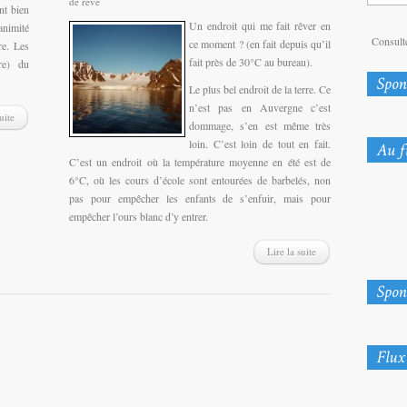
de rêve
nt bien
Un endroit qui me fait rêver en
animité
Consulte
ce moment ? (en fait depuis qu’il
re. Les
fait près de 30°C au bureau).
re) du
Le plus bel endroit de la terre. Ce
n’est pas en Auvergne c’est
uite
dommage, s’en est même très
loin. C’est loin de tout en fait.
C’est un endroit où la température moyenne en été est de
6°C, où les cours d’école sont entourées de barbelés, non
pas pour empêcher les enfants de s’enfuir, mais pour
empêcher l’ours blanc d’y entrer.
Lire la suite