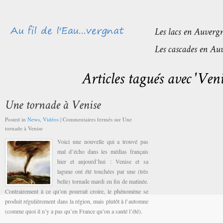
Posted in
News
,
Vidéos
|
Commentaires fermés
sur Une
tornade à Venise
Voici une nouvelle qui a trouvé pas
mal d’écho dans les médias français
hier et aujourd’hui : Venise et sa
lagune ont été touchées par une (très
belle) tornade mardi en fin de matinée.
Contrairement à ce qu’on pourrait croire, le phénomène se
produit régulièrement dans la région, mais plutôt à l’automne
(comme quoi il n’y a pas qu’en France qu’on a sauté l’été).