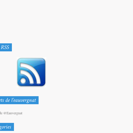
de @Eauvergnat