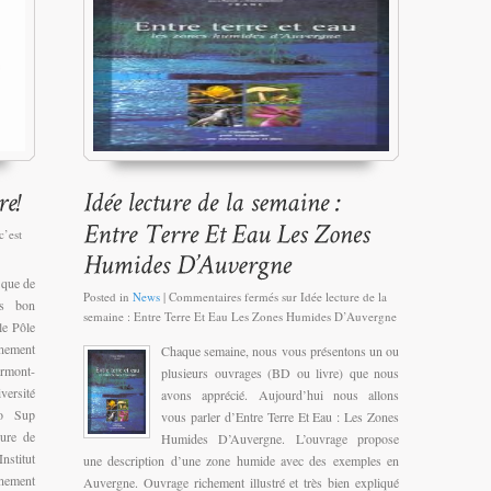
c’est
 que de
Posted in
News
|
Commentaires fermés
sur Idée lecture de la
ès bon
semaine : Entre Terre Et Eau Les Zones Humides D’Auvergne
le Pôle
nement
Chaque semaine, nous vous présentons un ou
mont-
plusieurs ouvrages (BD ou livre) que nous
versité
avons apprécié. Aujourd’hui nous allons
ro Sup
vous parler d’Entre Terre Et Eau : Les Zones
ure de
Humides D’Auvergne. L’ouvrage propose
stitut
une description d’une zone humide avec des exemples en
nement
Auvergne. Ouvrage richement illustré et très bien expliqué