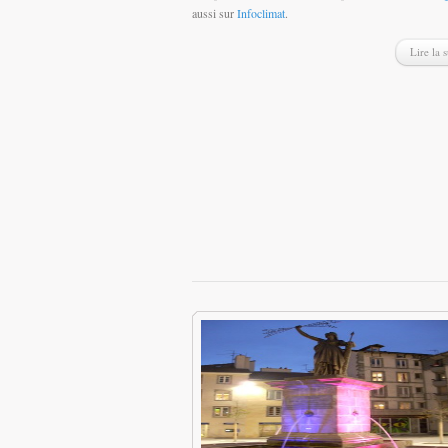
aussi sur
Infoclimat
.
Lire la s