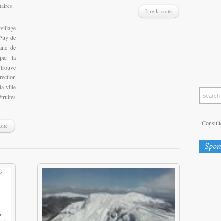
aires
Lire la suite
village
 Puy de
lanc de
 par la
 trouve
rection
a ville
truites
Consulte
uite