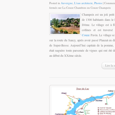
Posted in
Auvergne
,
L'eau architecte
,
Photos
|
Comment
fermés
sur La Couze Chambon ou Couze Champeix
Champeix est un joli petit 
de 1300 habitants dans le
Dôme. Le village est à f
collines et est traversé
Couze
Pavin. Le village se
sur la route du Sancy, après avoir passé Plauzat en di
de Super-Besse. Aujourd’hui capitale de la pomme, l
était naguère toute parsemée de vignes qui ont été dé
au début du XXéme siècle.
Lire la s