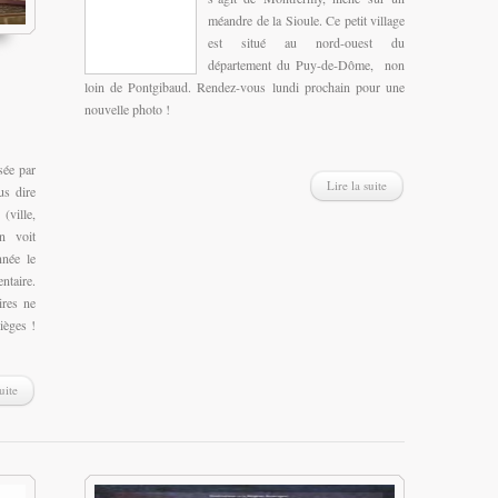
méandre de la Sioule. Ce petit village
est situé au nord-ouest du
département du Puy-de-Dôme, non
loin de Pontgibaud. Rendez-vous lundi prochain pour une
nouvelle photo !
sée par
Lire la suite
us dire
(ville,
n voit
née le
ntaire.
ires ne
ièges !
uite