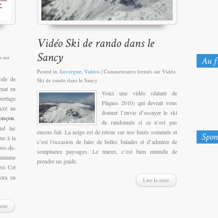
s
sur
Posted in
Auvergne
,
Vidéos
|
Commentaires fermés
sur Vidéo
sode de
Ski de rando dans le Sancy
gnat en
Voici une vidéo (datant de
ortage
Pâques 2010) qui devrait vous
acré au
donner l’envie d’essayer le ski
Ponçon
.
de randonnée si ce n’est pas
nd lac
encore fait. La neige est de retour sur nos hauts sommets et
tue à la
c’est l’occasion de faire de belles balades et d’admirer de
pes-de-
somptueux paysages. Le mieux, c’est bien entendu de
ommune
prendre un guide.
est. Cet
stra en
Lire la suite
uite