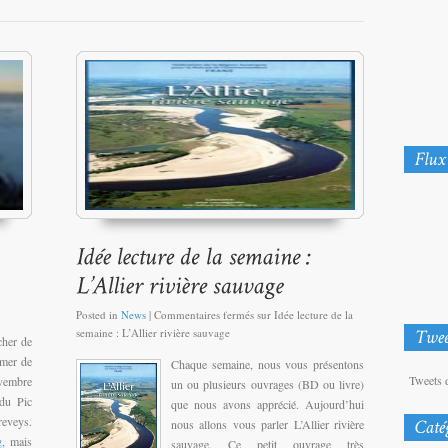
Posted in
News
|
Commentaires fermés
sur Idée lecture de la
semaine : L’Allier rivière sauvage
cher de
 mer de
Chaque semaine, nous vous présentons
Tweets 
vembre
un ou plusieurs ouvrages (BD ou livre)
du Pic
que nous avons apprécié. Aujourd’hui
reveys.
nous allons vous parler L’Allier rivière
g
, mais
sauvage. Ce petit ouvrage très