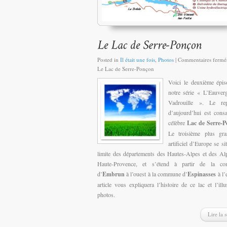
Posted in
Il était une fois
,
Photos
|
Commentaires fermé
Le Lac de Serre-Ponçon
Voici le deuxième épi
notre série « L’Eauver
Vadrouille ». Le rep
d’aujourd’hui est cons
célèbre
Lac de Serre-
Le troisième plus gra
artificiel d’Europe se si
limite des départements des Hautes-Alpes et des Al
Haute-Provence, et s’étend à partir de la c
d’
Embrun
à l’ouest à la commune d’
Espinasses
à l’
article vous expliquera l’histoire de ce lac et l’illu
photos.
Lire la s