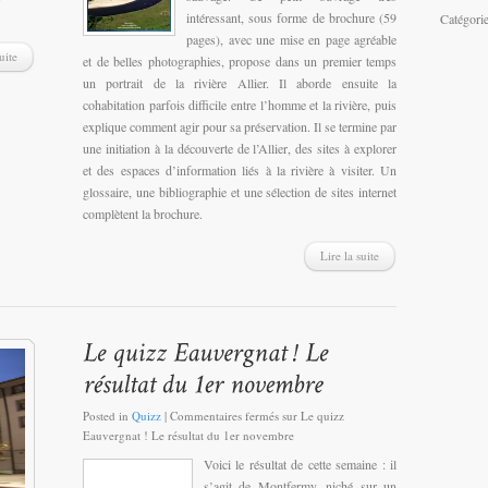
intéressant, sous forme de brochure (59
Catégori
pages), avec une mise en page agréable
uite
et de belles photographies, propose dans un premier temps
un portrait de la rivière Allier. Il aborde ensuite la
cohabitation parfois difficile entre l’homme et la rivière, puis
explique comment agir pour sa préservation. Il se termine par
une initiation à la découverte de l’Allier, des sites à explorer
et des espaces d’information liés à la rivière à visiter. Un
glossaire, une bibliographie et une sélection de sites internet
complètent la brochure.
Lire la suite
Posted in
Quizz
|
Commentaires fermés
sur Le quizz
Eauvergnat ! Le résultat du 1er novembre
Voici le résultat de cette semaine : il
s’agit de Montfermy, niché sur un