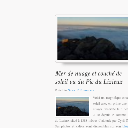
Posted in
News
|
2 Comments
Voici un magnifique cou
soleil avec en prime une
nuages observée le 5 no
2010 depuis le sommet 
du Lizieux situé à 1388 mètres d’altitude par Cyril T
Ses photos et vidéos sont disponibles sur son
blo