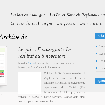
Les 
Les 
Les 
Posted in
Quizz
|
Commentaires fermés
sur Le quizz
Eauvergnat ! Le résultat du 8 novembre
Les 
Voici le résultat de cette semaine : il
s’agit de la statue des droits de
l’homme, à Aurillac, la préfecture du
département du Cantal (15).
Félicitations à Jeff qui, comme
souvent, a trouvé la bonne réponse. Rendez-vous lundi
prochain pour une nouvelle photo!