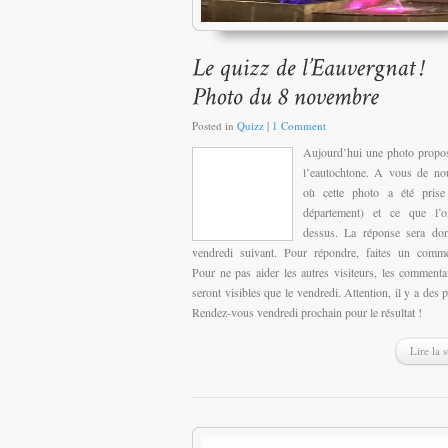
Posted in
Quizz
|
1 Comment
Aujourd’hui une photo propo
l’eautochtone. A vous de no
où cette photo a été prise 
département) et ce que l’o
dessus. La réponse sera don
vendredi suivant. Pour répondre, faites un comme
Pour ne pas aider les autres visiteurs, les commenta
seront visibles que le vendredi. Attention, il y a des p
Rendez-vous vendredi prochain pour le résultat !
Lire la s