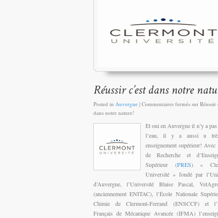
Posted in
Auvergne
|
Commentaires fermés
sur Réussir 
dans notre nature!
Et oui en Auvergne il n’y a pas
l’eau, il y a aussi u tr
enseignement supérieur! Avec 
de Recherche et d’Enseig
Supérieur (
PRES
) « Cler
Université » fondé par l’Uni
d’Auvergne, l’Université Blaise Pascal, VetAg
(anciennement ENITAC), l’École Nationale Supérie
Chimie de Clermont-Ferrand (ENSCCF) et l’In
Français de Mécanique Avancée (IFMA) l’enseig