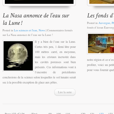
Posted in
Auvergne
,
P
fonds d’écran Eauverg
Posted in
Les sciences et l'eau
,
News
|
Commentaires fermés
sur La Nasa annonce de l’eau sur la Lune !
Il y a bien de l’eau sur la Lune.
Certes très peu, 1 demi litre pour
100 mètres carré, en moyenne,
mais les cristaux incrustée dans
notre région et ce n’e
les cavités poreuses sont bien
profiter, voici un peti
présents. Ces informations vont à
pour vous fournir quel
l’encontre de précédentes
conclusions de la science selon lesquelles le sol lunaire serait
sec à la possible exception de glace aux pôles.
Lire la suite
Page 122 of 126
« First
...
90
100
110
«
120
121
122
123