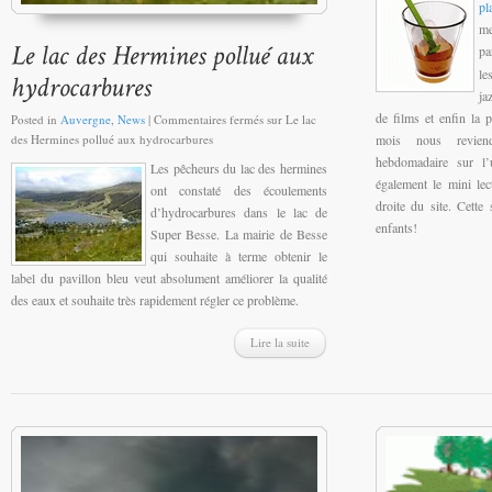
pl
me
pa
le
ja
de films et enfin la 
Posted in
Auvergne
,
News
|
Commentaires fermés
sur Le lac
des Hermines pollué aux hydrocarbures
mois nous reviend
hebdomadaire sur l’
Les pêcheurs du lac des hermines
également le mini lec
ont constaté des écoulements
droite du site. Cett
d’hydrocarbures dans le lac de
enfants!
Super Besse. La mairie de Besse
qui souhaite à terme obtenir le
label du pavillon bleu veut absolument améliorer la qualité
des eaux et souhaite très rapidement régler ce problème.
Lire la suite