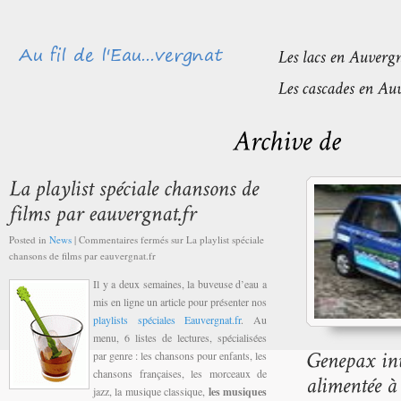
Posted in
News
|
Commentaires fermés
sur La playlist spéciale
chansons de films par eauvergnat.fr
Il y a deux semaines, la buveuse d’eau a
mis en ligne un article pour présenter nos
playlists spéciales Eauvergnat.fr
. Au
menu, 6 listes de lectures, spécialisées
par genre : les chansons pour enfants, les
chansons françaises, les morceaux de
jazz, la musique classique,
les musiques