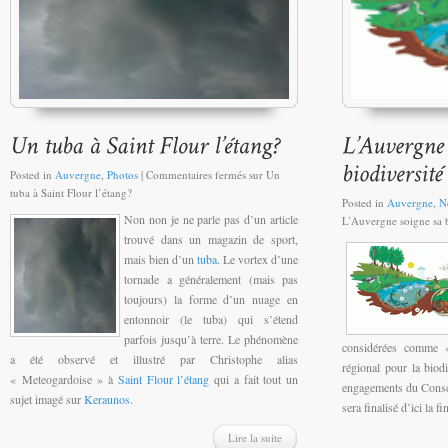
Posted in
Auvergne
,
Photos
|
Commentaires fermés
sur Un
tuba à Saint Flour l’étang?
Posted in
Auvergne
,
N
Non non je ne parle pas d’un article
L’Auvergne soigne sa b
trouvé dans un magazin de sport,
mais bien d’un
tuba
. Le vortex d’une
tornade a généralement (mais pas
toujours) la forme d’un nuage en
entonnoir (le
tuba
) qui s’étend
parfois jusqu’à terre. Le phénomène
considérées comme 
a été observé et illustré par Christophe alias
régional pour la biodi
« Meteogardoise » à
Saint Flour l’étang
qui a fait tout un
engagements du Consei
sujet imagé sur
Keraunos.
sera finalisé d’ici la f
Lire la suite