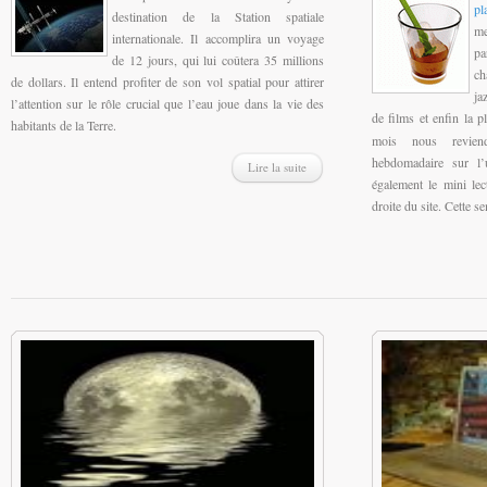
pl
destination de la Station spatiale
me
internationale. Il accomplira un voyage
pa
de 12 jours, qui lui coûtera 35 millions
ch
de dollars. Il entend profiter de son vol spatial pour attirer
ja
l’attention sur le rôle crucial que l’eau joue dans la vie des
de films et enfin la p
habitants de la Terre.
mois nous reviend
hebdomadaire sur l’
Lire la suite
également le mini lec
droite du site. Cette 