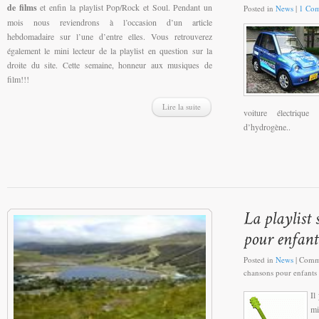
de films
et enfin la playlist Pop/Rock et Soul. Pendant un
Posted in
News
|
1 Co
mois nous reviendrons à l’occasion d’un article
hebdomadaire sur l’une d’entre elles. Vous retrouverez
également le mini lecteur de la playlist en question sur la
droite du site. Cette semaine, honneur aux musiques de
film!!!
Lire la suite
voiture électrique
d’hydrogène..
Posted in
News
|
Comme
chansons pour enfants 
Il
mi