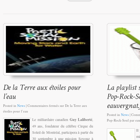
Posted in
News
|
Commentaires fermés
sur De la Terre aux
étoiles pour l’eau
Posted in
News
|
Comme
Le milliardaire canadien
Guy Laliberté
,
Pop-Rock-Soul par eau
49 ans, fondateur du célèbre Cirque du
Il
Soleil de Montréal, participera à partir du
mi
30 septembre à une mission Soyouz à