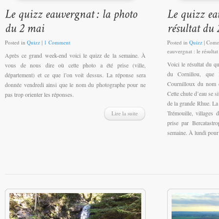
Posted in
Quizz
|
1 Comment
Posted in
Quizz
|
Comm
eauvergnat : le résultat
Après ce grand week-end voici le quizz de la semaine. À
Voici le résultat du qu
vous de nous dire où cette photo a été prise (ville,
du Cornillou, que l
département) et ce que l’on voit dessus. La réponse sera
Cournilloux du nom d
donnée vendredi ainsi que le nom du photographe pour ne
Cette chute d’eau se si
pas trop orienter les réponses.
de la grande Rhue. La 
Trémouille, villages 
Lire la suite
prise par Bercatastr
semaine. À lundi pour