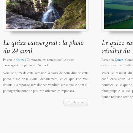
Posted in
Quizz
|
Commentaires fermés
sur Le quizz
Posted in
Quizz
|
Comm
eauvergnat : la photo du 24 avril
eauvergnat : le résultat
Voici le quizz de cette semaine. À vous de nous dire où cette
Voici le résultat du
photo a été prise (ville, département) et ce que l’on voit
confluence entre l’Am
dessus. La réponse sera donnée vendredi ainsi que le nom du
nommée, ville qui se
photographe pour ne pas trop orienter les réponses.
photographie a été 
bonne réponse cette s
Lire la suite
!