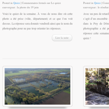
Posted in
Quizz
|
Commentaires fermés
sur Le quizz
Posted in
Quizz
|
Comm
eauvergnat : la photo du 19 juin
eauvergnat : le résulta
Voici le quizz de la semaine. À vous de nous dire où cette
Avec un peu de retard,
photo a été prise (ville, département) et ce que l’on voit
s’agit d’un ensemble 
dessus. La réponse sera donnée vendredi ainsi que le nom du
dans le Puy de Dôme
photographe pour ne pas trop orienter les réponses.
photographie a été 
réponse cette semain
Lire la suite
quizz !