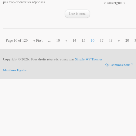
pas trop orienter les réponses.
« eauvergnat ».
Lire la suite
Page 16 of 126
« First
...
10
«
14
15
16
17
18
»
20
Copyright © 2026. Tous droits réservés. conçu par
Simple WP Themes
Qui sommes nous ?
Mentions légales