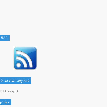
de @Eauvergnat