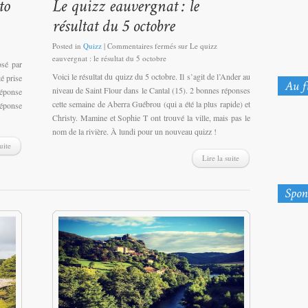
Posted in
Quizz
|
Commentaires fermés
sur Le quizz
eauvergnat : le résultat du 5 octobre
osé par
Voici le résultat du quizz du 5 octobre. Il s’agit de l’Ander au
é prise
niveau de Saint Flour dans le Cantal (15). 2 bonnes réponses
réponse
cette semaine de Aberra Guébrou (qui a été la plus rapide) et
réponse
Christy. Mamine et Sophie T ont trouvé la ville, mais pas le
nom de la rivière. À lundi pour un nouveau quizz !
uite
Lire la suite