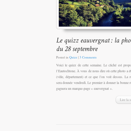
Posted in
Quizz
|
3 Comments
Voici le quizz de cette semaine. Le cliché est prop
l’Eautochtone. À vous de nous dire où cette photo a ét
(ville, département) et ce que l’on voit dessus. La 
sera donnée vendredi. Le premier à donner la bonne 
gagnera un marque-page « eauvergnat ».
Lire la s