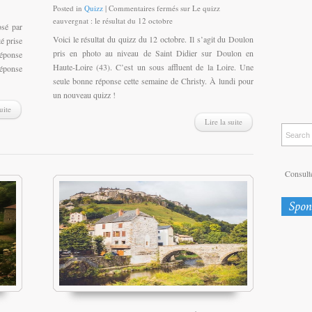
Posted in
Quizz
|
Commentaires fermés
sur Le quizz
eauvergnat : le résultat du 12 octobre
osé par
Voici le résultat du quizz du 12 octobre. Il s’agit du Doulon
é prise
pris en photo au niveau de Saint Didier sur Doulon en
réponse
Haute-Loire (43). C’est un sous affluent de la Loire. Une
réponse
seule bonne réponse cette semaine de Christy. À lundi pour
un nouveau quizz !
uite
Lire la suite
Consulte