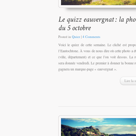
Posted in
Quizz
|
4 Comments
Voici le quizz de cette semaine. Le cliché est prop
l’Eautochtone. À vous de nous dire où cette photo a ét
(ville, département) et ce que l’on voit dessus. La 
sera donnée vendredi. Le premier à donner la bonne 
gagnera un marque-page « eauvergnat ».
Lire la s