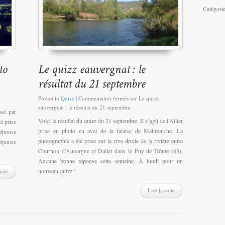
Catégori
Posted in
Quizz
|
Commentaires fermés
sur Le quizz
eauvergnat : le résultat du 21 septembre
osé par
Voici le résultat du quizz du 21 septembre. Il s’agit de l’Allier
é prise
prise en photo en aval de la falaise de Malmouche. La
réponse
photographie a été prise sur la rive droite de la rivière entre
réponse
Cournon d’Auvergne et Dallet dans le Puy de Dôme (63).
Aucune bonne réponse cette semaine. À lundi pour un
nouveau quizz !
uite
Lire la suite