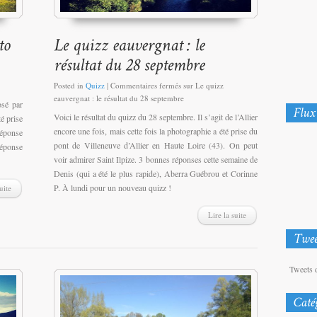
Posted in
Quizz
|
Commentaires fermés
sur Le quizz
eauvergnat : le résultat du 28 septembre
osé par
Voici le résultat du quizz du 28 septembre. Il s’agit de l’Allier
é prise
encore une fois, mais cette fois la photographie a été prise du
réponse
pont de Villeneuve d’Allier en Haute Loire (43). On peut
réponse
voir admirer Saint Ilpize. 3 bonnes réponses cette semaine de
Denis (qui a été le plus rapide), Aberra Guébrou et Corinne
P. À lundi pour un nouveau quizz !
uite
Lire la suite
Tweets 