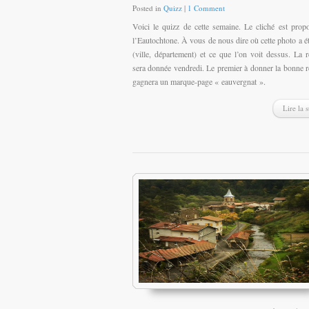
Posted in
Quizz
|
1 Comment
Voici le quizz de cette semaine. Le cliché est prop
l’Eautochtone. À vous de nous dire où cette photo a ét
(ville, département) et ce que l’on voit dessus. La 
sera donnée vendredi. Le premier à donner la bonne 
gagnera un marque-page « eauvergnat ».
Lire la s