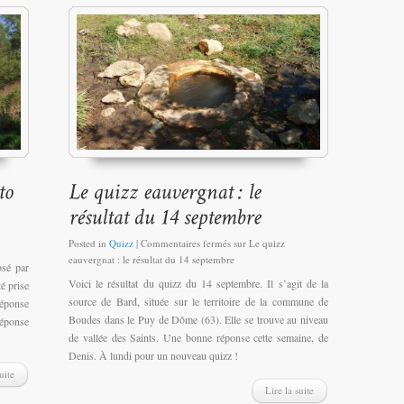
Posted in
Quizz
|
Commentaires fermés
sur Le quizz
eauvergnat : le résultat du 14 septembre
osé par
Voici le résultat du quizz du 14 septembre. Il s’agit de la
é prise
source de Bard, située sur le territoire de la commune de
réponse
Boudes dans le Puy de Dôme (63). Elle se trouve au niveau
réponse
de vallée des Saints. Une bonne réponse cette semaine, de
Denis. À lundi pour un nouveau quizz !
uite
Lire la suite