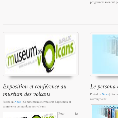
programme mondial pou
Posted in
News
|
Comme
eauvergnat.fr
Posted in
News
|
Commentaires fermés
sur Exposition et
conférence au muséum des volcans
Pour les