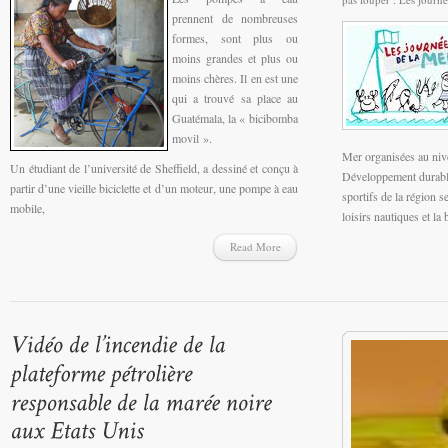
prennent de nombreuses
formes, sont plus ou
moins grandes et plus ou
moins chères. Il en est une
qui a trouvé sa place au
Guatémala, la « bicibomba
movil ».
Mer organisées au nive
Un étudiant de l’université de Sheffield, a dessiné et conçu à
Développement durable,
partir d’une vieille biciclette et d’un moteur, une pompe à eau
sportifs de la région s
mobile,
loisirs nautiques et la 
Read More