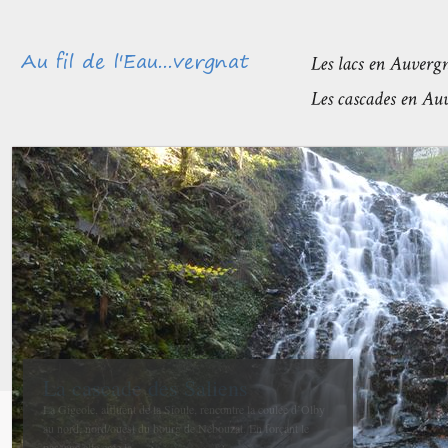
Méandres et boires de la Sioule
avant de rejoindre l’Allier
La confluence entre la Sioule et l’Allier se fait entre Contigny
et La Ferté-Hauterive peu après Saint-Pourçain sur-Sioule à...