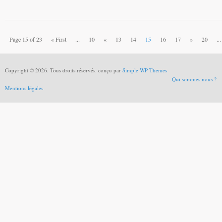
Page 15 of 23
« First
...
10
«
13
14
15
16
17
»
20
...
Copyright © 2026. Tous droits réservés. conçu par
Simple WP Themes
Qui sommes nous ?
Mentions légales