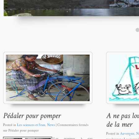
Posted in
Les sciences et l'eau
,
News
|
Commentaires fermés
sur Pédaler pour pomper
Posted in
Auvergne
,
N
Les pompes à eau
pas louper : Les journé