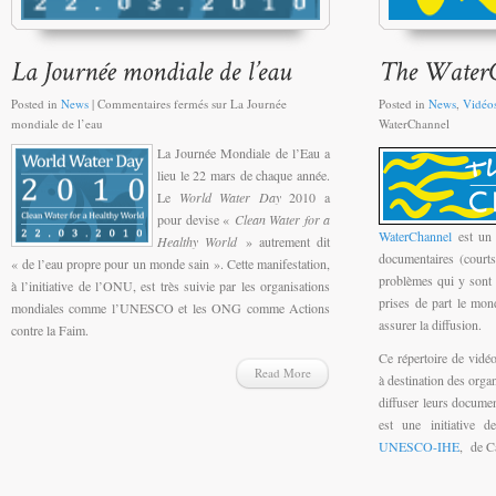
Posted in
News
|
Commentaires fermés
sur La Journée
Posted in
News
,
Vidéo
mondiale de l’eau
WaterChannel
La Journée Mondiale de l’Eau a
lieu le 22 mars de chaque année.
Le
World Water Day
2010 a
pour devise «
Clean Water for a
WaterChannel
est un
Healthy World
» autrement dit
documentaires (courts
« de l’eau propre pour un monde sain ». Cette manifestation,
problèmes qui y sont l
à l’initiative de l’ONU, est très suivie par les organisations
prises de part le mond
mondiales comme l’UNESCO et les ONG comme Actions
assurer la diffusion.
contre la Faim.
Ce répertoire de vidé
Read More
à destination des orga
diffuser leurs documen
est une initiative 
UNESCO-IHE
, de C