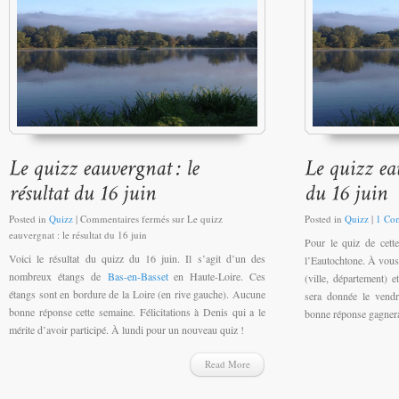
Posted in
Quizz
|
Commentaires fermés
sur Le quizz
Posted in
Quizz
|
1 Co
eauvergnat : le résultat du 16 juin
Pour le quiz de cett
Voici le résultat du quizz du 16 juin. Il s’agit d’un des
l’Eautochtone. À vous 
nombreux étangs de
Bas-en-Basset
en Haute-Loire. Ces
(ville, département) 
étangs sont en bordure de la Loire (en rive gauche). Aucune
sera donnée le vendr
bonne réponse cette semaine. Félicitations à Denis qui a le
bonne réponse gagner
mérite d’avoir participé. À lundi pour un nouveau quiz !
Read More