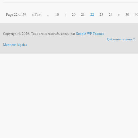
Page 22 of 59
« First
...
10
«
20
21
22
23
24
»
30
4
Copyright © 2026. Tous droits réservés. conçu par
Simple WP Themes
Qui sommes nous ?
Mentions légales