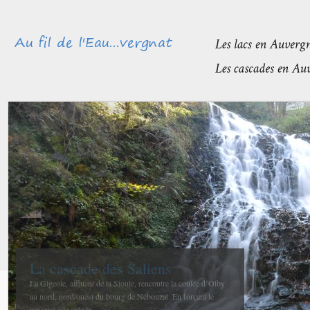
Méandres et boires de la Sioule
avant de rejoindre l’Allier
La confluence entre la Sioule et l’Allier se fait entre Contigny
et La Ferté-Hauterive peu après Saint-Pourçain sur-Sioule à...