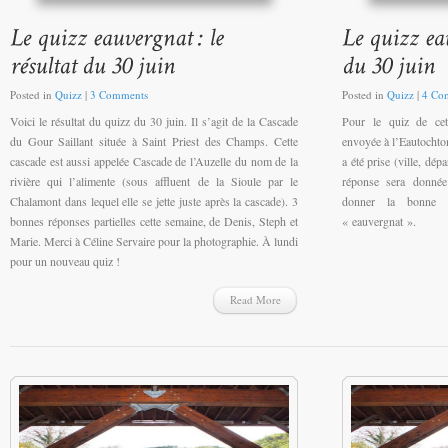
Posted in
Quizz
|
3 Comments
Posted in
Quizz
|
4 Co
Voici le résultat du quizz du 30 juin. Il s’agit de la Cascade
Pour le quiz de cet
du Gour Saillant située à Saint Priest des Champs. Cette
envoyée à l’Eautochto
cascade est aussi appelée Cascade de l’Auzelle du nom de la
a été prise (ville, dép
rivière qui l’alimente (sous affluent de la Sioule par le
réponse sera donnée
Chalamont dans lequel elle se jette juste après la cascade). 3
donner la bonne 
bonnes réponses partielles cette semaine, de Denis, Steph et
« eauvergnat ».
Marie. Merci à Céline Servaire pour la photographie. À lundi
pour un nouveau quiz !
Read More