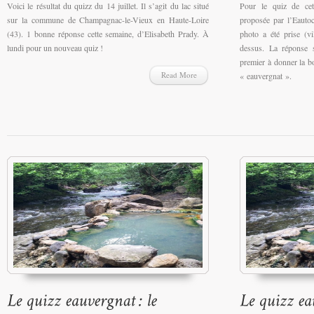
Voici le résultat du quizz du 14 juillet. Il s’agit du lac situé
Pour le quiz de cet
sur la commune de Champagnac-le-Vieux en Haute-Loire
proposée par l’Eauto
(43). 1 bonne réponse cette semaine, d’Elisabeth Prady. À
photo a été prise (vi
lundi pour un nouveau quiz !
dessus. La réponse 
premier à donner la 
Read More
« eauvergnat ».