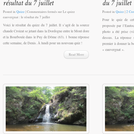
Posted in
Quizz
|
Commentaires fermés
sur Le quizz
Posted in
Quizz
|
2 Co
eauvergnat : le résultat du 7 juillet
Pour le quiz de cet
Voici le résultat du quizz du 7 juillet. Il s’agit de la source
proposée par l’Eauto
chaude Croizat se jetant dans la Dordogne entre le Mont dore
photo a été prise (vi
et la Bourboule dans le Puy de Dôme (63). 1 bonne réponse
dessus. La réponse 
cette semaine, de Denis. À lundi pour un nouveau quiz !
premier à donner la 
« eauvergnat ».
Read More