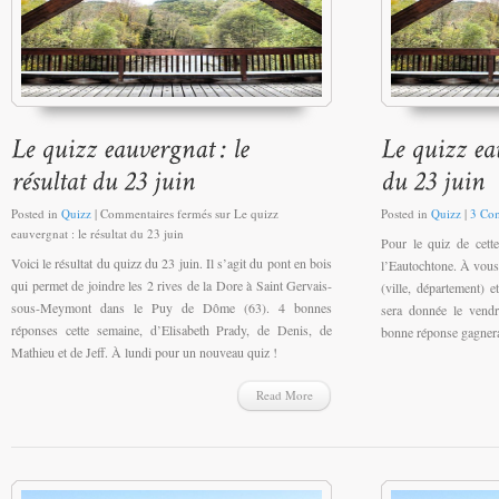
Posted in
Quizz
|
Commentaires fermés
sur Le quizz
Posted in
Quizz
|
3 Co
eauvergnat : le résultat du 23 juin
Pour le quiz de cett
Voici le résultat du quizz du 23 juin. Il s’agit du pont en bois
l’Eautochtone. À vous 
qui permet de joindre les 2 rives de la Dore à Saint Gervais-
(ville, département) 
sous-Meymont dans le Puy de Dôme (63). 4 bonnes
sera donnée le vendr
réponses cette semaine, d’Elisabeth Prady, de Denis, de
bonne réponse gagner
Mathieu et de Jeff. À lundi pour un nouveau quiz !
Read More