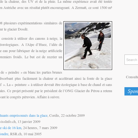
 de la chaleur, des UV et de la pluie. La même expérience avait été tentée
en Autriche avec un résultat plutôt encourageant. A Zermatt, ce sont 1500 m²
08 plusieurs expérimentations similaires de
sur le glacier Dosdè.
consiste à utiliser des canons à neige, la
étéorologiques. A l’Alpe d’Huez, l’idée de
e eau pour fabriquer de la neige artificielle
premiers froids. Le but est de recréer un
e de « peindre » en blanc les parties brunes
Consulte
bsorbant plus facilement la chaleur et accélèrant ainsi la fonte de la glace
 ». La « peinture » à utiliser devrait être écologique à base de chaud et sans
ales. Ce projet présenté par le président de l’ONG Glacier du Pérou a retenu
ant le congrès péruvien. Affaire à suivre.
lluants emprisonnés dans la glace
, Cordis, 22 octobre 2009
wissInfo.ch, 13 janvier 2009
de ski de 16 km
, 24 heures, 7 mars 2009
fondre
, RSR.ch, 10 mai 2005