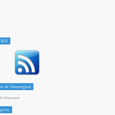
de @Eauvergnat