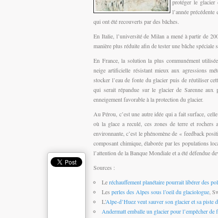
protéger le glacier
l’année précédente 
qui ont été recouverts par des bâches.
En Italie, l’université de Milan a mené à partir de 20
manière plus réduite afin de tester une bâche spéciale 
En France, la solution la plus communément utilisée 
neige artificielle résistant mieux aux agressions m
stocker l’eau de fonte du glacier puis de réutiliser cett
qui serait répandue sur le glacier de Sarenne aux 
enneigement favorable à la protection du glacier.
Au Pérou, c’est une autre idée qui a fait surface, cell
où la glace a reculé, ces zones de terre et rochers a
environnante, c’est le phénomène de « feedback positif
composant chimique, élaborée par les populations loc
l’attention de la Banque Mondiale et a été défendue dev
Sources :
Le
réchauffement planétaire pourrait libérer des po
Les
perles des Alpes sous l’oeil du glaciologue
, S
L’
Alpe-d’Huez veut sauver son glacier et sa piste 
Andermatt emballe un glacier pour l’empêcher de 