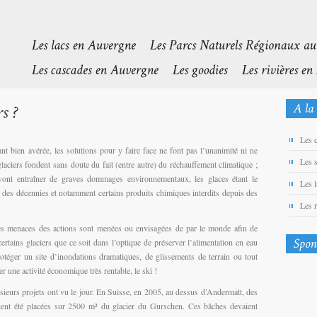
Les 
nt bien avérée, les solutions pour y faire face ne font pas l’unanimité ni ne
Les 
laciers fondent sans doute du fait (entre autre) du réchauffement climatique ;
 vont entraîner de graves dommages environnementaux, les glaces étant le
Les 
 des décennies et notamment certains produits chimiques interdits depuis des
Les 
ces menaces des actions sont menées ou envisagées de par le monde afin de
 certains glaciers que ce soit dans l’optique de préserver l’alimentation en eau
otéger un site d’inondations dramatiques, de glissements de terrain ou tout
 une activité économique très rentable, le ski !
sieurs projets ont vu le jour. En Suisse, en 2005, au dessus d’Andermatt, des
ient été placées sur 2500 m² du glacier du Gurschen. Ces bâches devaient