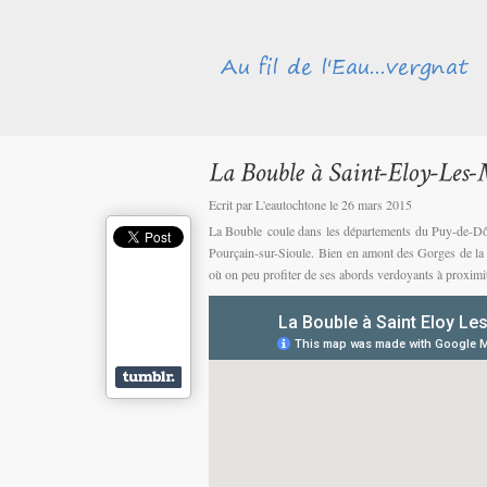
Ecrit par L'eautochtone le 26 mars 2015
La Bouble coule dans les départements du Puy-de-Dôme
Pourçain-sur-Sioule. Bien en amont des Gorges de la Bo
où on peu profiter de ses abords verdoyants à proximi