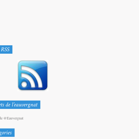
de @Eauvergnat