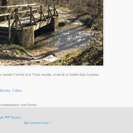
le moulin Couvier et le Vieux moulin, avant de se fondre dans la plaine
,
Rivière
,
Vidéos
 commentaires sont fermés.
ple WP Themes
Qui sommes nous ?