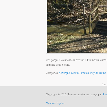
Ces gorges s’étendent sur environ 4 kilomètres, entre 
alluviale de la Sioule.
Catégories
Auvergne
,
Médias
,
Photos
,
Puy de Dôme
Les
Copyright © 2026. Tous droits réservés. conçu par
Sim
Mentions légales