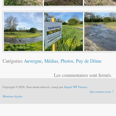
Catégories
Auvergne
,
Médias
,
Photos
,
Puy de Dôme
Les commentaires sont fermés.
Copyright © 2026. Tous droits réservés. conçu par
Simple WP Themes
Qui sommes nous ?
Mentions légales