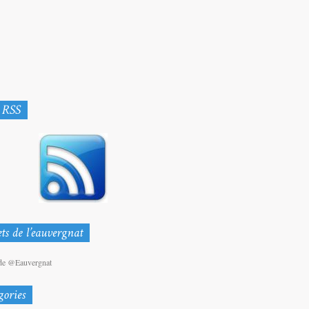
de @Eauvergnat