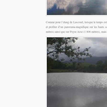
Comme pour l’étang de Lascourt, lorsque le temps est
et profiter d’un panorama magnifique sur les hauts s
mètres) ainsi que sur Peyre Arse (1 806 mètres), mais 