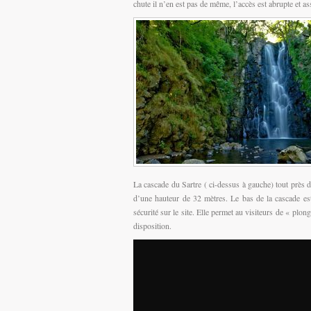
chute il n’en est pas de même, l’accès est abrupte et 
La cascade du Sartre ( ci-dessus à gauche) tout près d
d’une hauteur de 32 mètres. Le bas de la cascade est
sécurité sur le site. Elle permet au visiteurs de « pl
disposition.