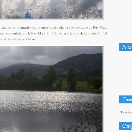
 relativement clément vous pourrez contempler la vue du cirque du Puy Mary
ommets cantaliens : le Puy Mary (1 783 mètres), le Puy de la Tourte (1 704
aussi la brèche de Rolland.
Tweets 