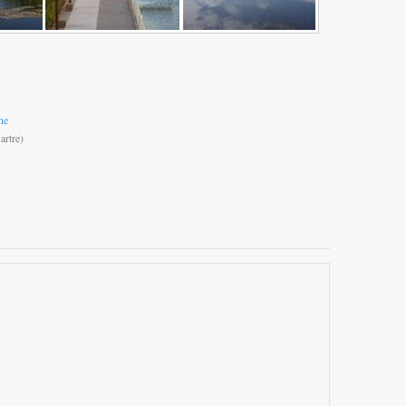
ne
artre)