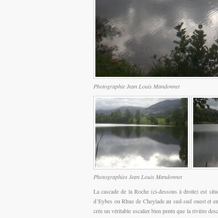
Photographie Jean Louis Mandonnet
Photographies Jean Louis Mandonnet
La cascade de la Roche (ci-dessous à droite) est situ
d’Eybes ou Rhue de Cheylade au sud-sud ouest et en 
crée un véritable escalier bien pentu que la rivière des