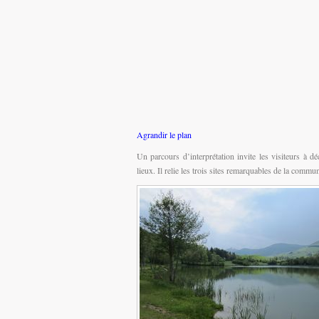
Agrandir le plan
Un parcours d’interprétation invite les visiteurs à dé
lieux. Il relie les trois sites remarquables de la commu