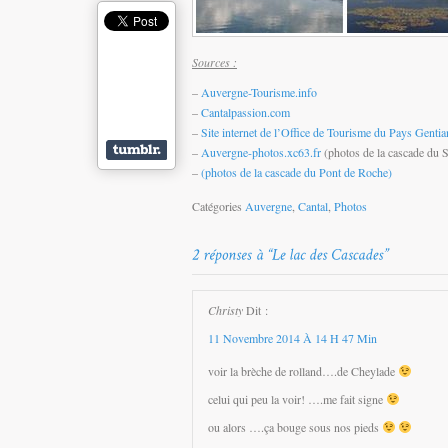
Sources :
–
Auvergne-Tourisme.info
–
Cantalpassion.com
–
Site internet de l’Office de Tourisme du Pays Gentia
–
Auvergne-photos.xc63.fr
(photos de la cascade du S
–
(photos de la cascade du Pont de Roche)
Catégories
Auvergne
,
Cantal
,
Photos
Christy
Dit :
11 Novembre 2014 À 14 H 47 Min
voir la brèche de rolland….de Cheylade
celui qui peu la voir! ….me fait signe
ou alors ….ça bouge sous nos pieds