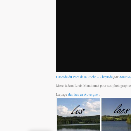
Cascade du Pont de la Roche – Cheylade
par
Antonio
Merci à Jean Louis Mandonnet pour ses photographie
La page
des lacs en Auvergne
: