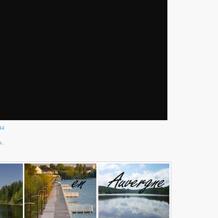
44
s.