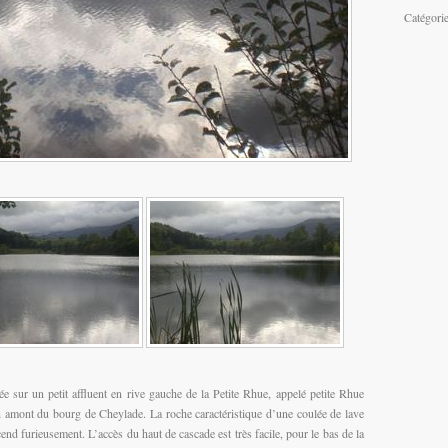
Catégori
ée sur un petit affluent en rive gauche de la Petite Rhue, appelé petite Rhue
amont du bourg de Cheylade. La roche caractéristique d’une coulée de lave
cend furieusement. L’accès du haut de cascade est très facile, pour le bas de la