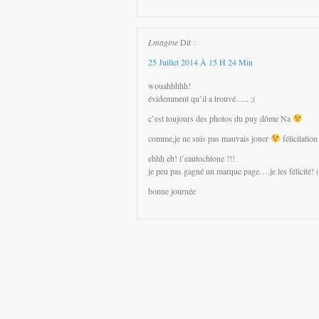
Lmagine
Dit :
25 Juillet 2014 À 15 H 24 Min
wouahhhhh!
évidemment qu’il a trouvé….. ;(
c’est toujours des photos du puy dôme Na
comme,je ne suis pas mauvais jouer
félicitation
ehhh eh! l’eautochtone !!!
je peu pas gagné un marque page….je les félicité! (
bonne journée