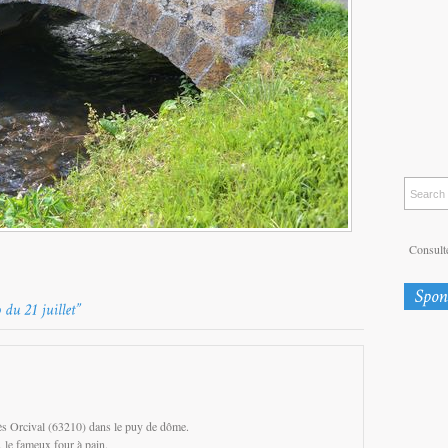
Consulte
rès Orcival (63210) dans le puy de dôme.
o, le fameux four à pain.