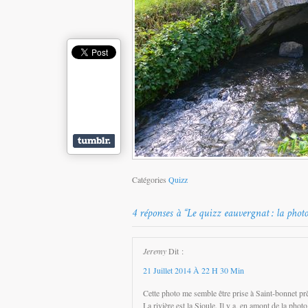
Catégories
Quizz
Jeremy
Dit :
21 Juillet 2014 À 22 H 30 Min
Cette photo me semble être prise à Saint-bonnet p
La rivière est la Sioule. Il y a, en amont de la phot