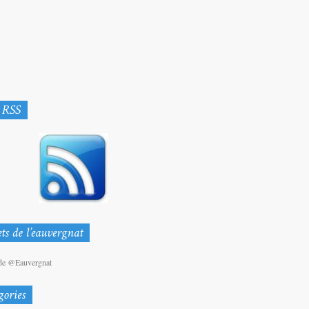
de @Eauvergnat