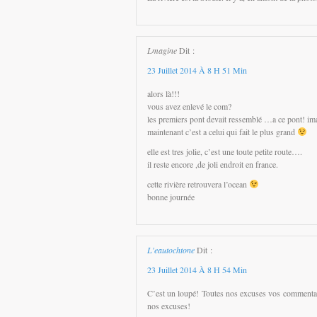
Lmagine
Dit :
23 Juillet 2014 À 8 H 51 Min
alors là!!!
vous avez enlevé le com?
les premiers pont devait ressemblé …a ce pont! i
maintenant c’est a celui qui fait le plus grand
elle est tres jolie, c’est une toute petite route….
il reste encore ,de joli endroit en france.
cette rivière retrouvera l’ocean
bonne journée
L'eautochtone
Dit :
23 Juillet 2014 À 8 H 54 Min
C’est un loupé! Toutes nos excuses vos commentai
nos excuses!