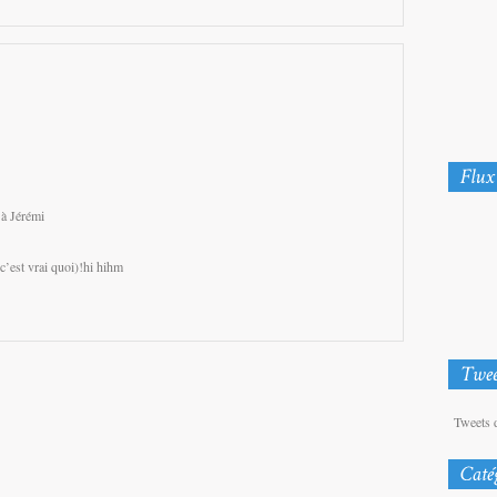
 à Jérémi
c’est vrai quoi)!hi hihm
Tweets 