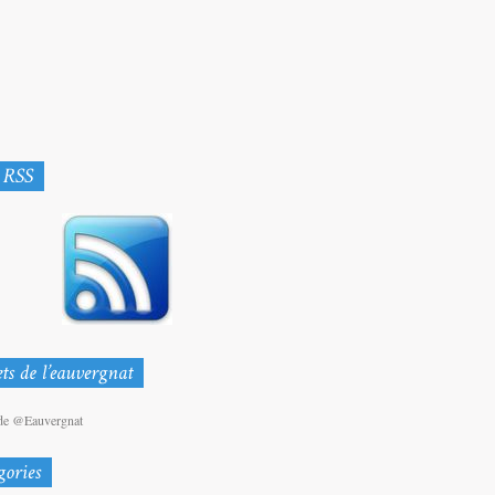
de @Eauvergnat