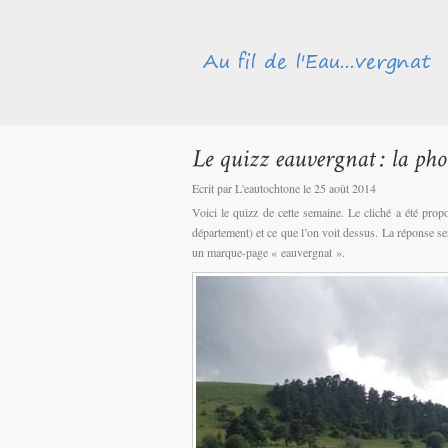
Ecrit par L'eautochtone le 25 août 2014
Voici le quizz de cette semaine. Le cliché a été prop
département) et ce que l’on voit dessus. La réponse s
un marque-page « eauvergnat ».