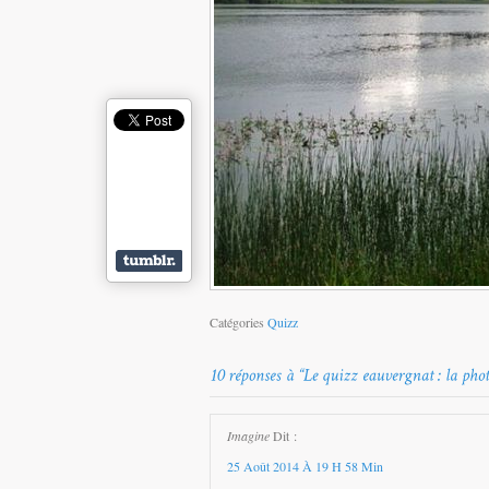
Catégories
Quizz
Imagine
Dit :
25 Août 2014 À 19 H 58 Min