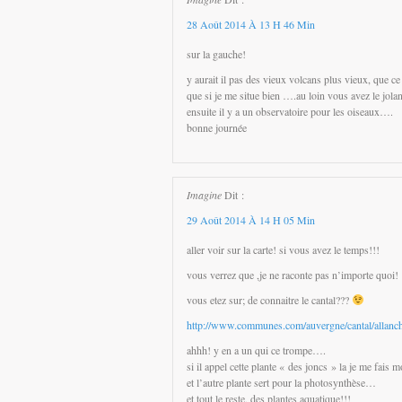
28 Août 2014 À 13 H 46 Min
sur la gauche!
y aurait il pas des vieux volcans plus vieux, que 
que si je me situe bien ….au loin vous avez le jola
ensuite il y a un observatoire pour les oiseaux….
bonne journée
Imagine
Dit :
29 Août 2014 À 14 H 05 Min
aller voir sur la carte! si vous avez le temps!!!
vous verrez que ,je ne raconte pas n’importe quoi!
vous etez sur; de connaitre le cantal???
http://www.communes.com/auvergne/cantal/allanch
ahhh! y en a un qui ce trompe….
si il appel cette plante « des joncs » la je me fais 
et l’autre plante sert pour la photosynthèse…
et tout le reste, des plantes aquatique!!!