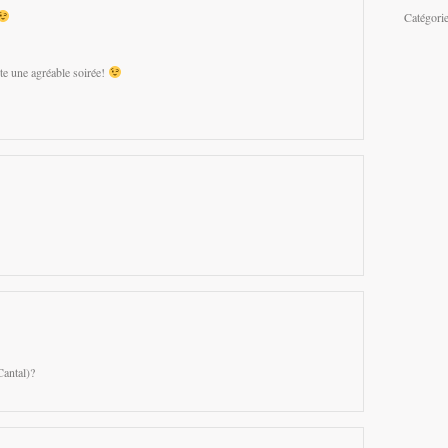
Catégori
te une agréable soirée!
Cantal)?