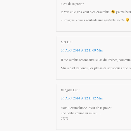
c’est de la prêle?
le vert et le gris vont bien ensemble.
j’aime bea
« imagine » vous souhaite une agréable soirée
GD
Dit :
26 Août 2014 À 22 H 09 Min
Il me semble reconnaître le lac du Pêcher, commun
Mis à part les joncs, les plmantes aquatiques que l’
Imagine
Dit :
26 Août 2014 À 22 H 12 Min
alors l’eautochtone ,c’est de la prêle?
une herbe creuse au milieu…
?????