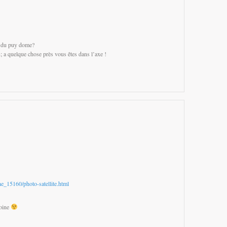
ce du puy dome?
n; a quelque chose près vous êtes dans l’axe !
e_15160/photo-satellite.html
moine