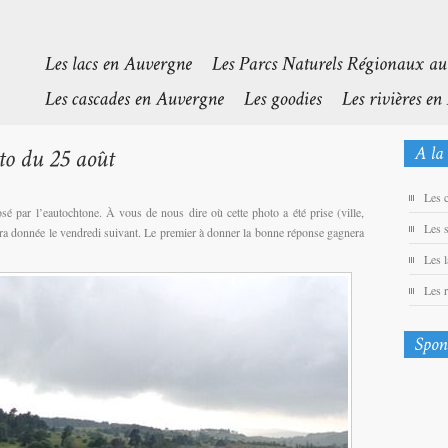
Les 
osé par l’eautochtone. À vous de nous dire où cette photo a été prise (ville,
Les 
era donnée le vendredi suivant. Le premier à donner la bonne réponse gagnera
Les 
Les 