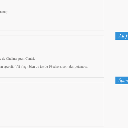
ucoup.
e de Chalinargues, Cantal.
on aperoit, (s’il s’agit bien du lac du P$echer), sont des potamots.