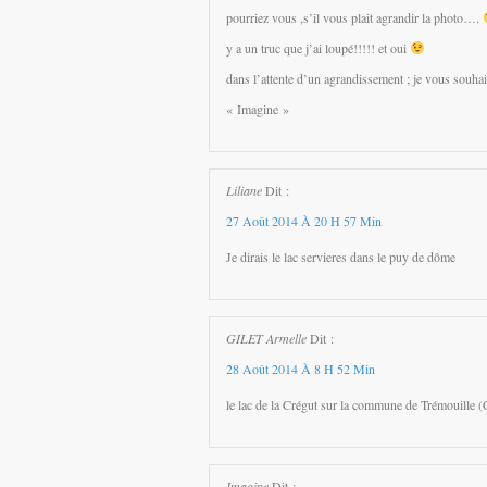
pourriez vous ,s’il vous plait agrandir la photo….
y a un truc que j’ai loupé!!!!! et oui
dans l’attente d’un agrandissement ; je vous souhai
« Imagine »
Liliane
Dit :
27 Août 2014 À 20 H 57 Min
Je dirais le lac servieres dans le puy de dôme
GILET Armelle
Dit :
28 Août 2014 À 8 H 52 Min
le lac de la Crégut sur la commune de Trémouille (
Imagine
Dit :