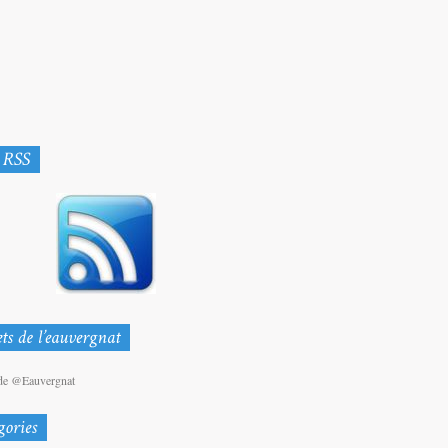
de @Eauvergnat