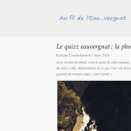
Ecrit par L'eautochtone le 7 mars 2016
Avec un peu de retard, voici le quizz de cette semaine
été prise (ville, département) et ce que l’on voit d
gagnera un marque-page « eauvergnat ».