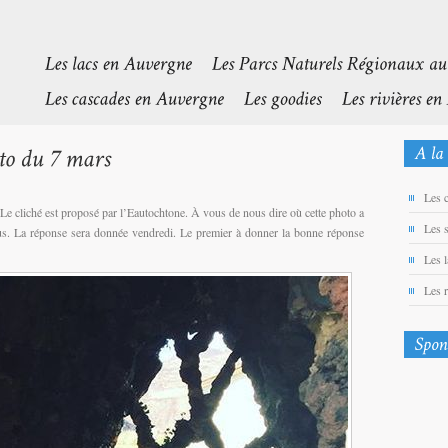
Les 
. Le cliché est proposé par l’Eautochtone. À vous de nous dire où cette photo a
Les 
essus. La réponse sera donnée vendredi. Le premier à donner la bonne réponse
Les 
Les 