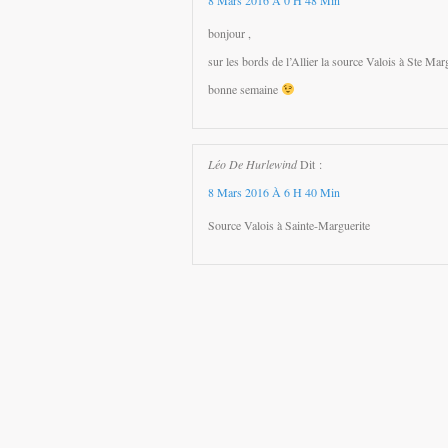
8 Mars 2016 À 0 H 48 Min
bonjour ,
sur les bords de l’Allier la source Valois à Ste Mar
bonne semaine
Léo De Hurlewind
Dit :
8 Mars 2016 À 6 H 40 Min
Source Valois à Sainte-Marguerite