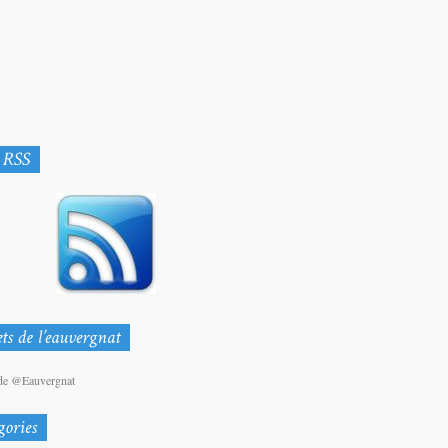
de @Eauvergnat