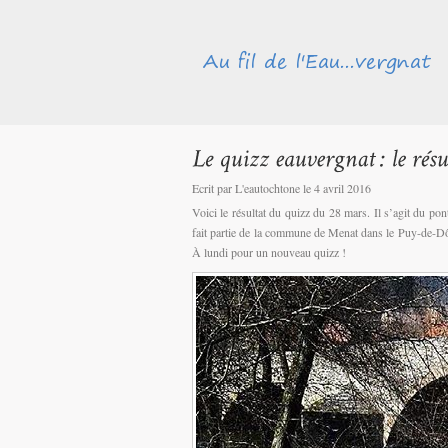
Ecrit par L'eautochtone le 4 avril 2016
Voici le résultat du quizz du 28 mars. Il s’agit du po
fait partie de la commune de Menat dans le Puy-de-Dô
À lundi pour un nouveau quizz !