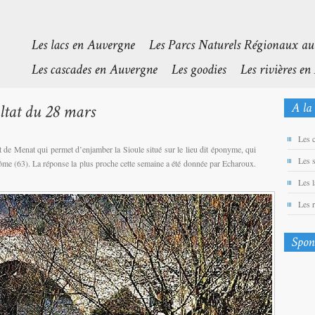
Les 
nt de Menat qui permet d’enjamber la Sioule situé sur le lieu dit éponyme, qui
Les 
me (63). La réponse la plus proche cette semaine a été donnée par Echaroux.
Les 
Les 