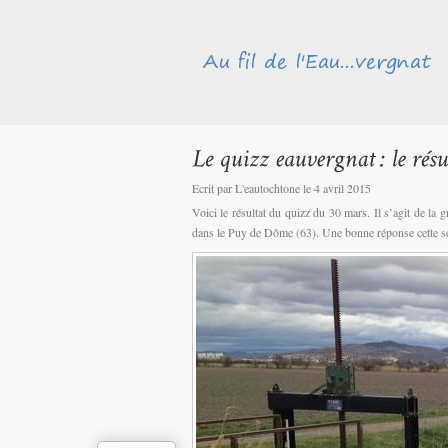
Ecrit par L'eautochtone le 4 avril 2015
Voici le résultat du quizz du 30 mars. Il s’agit de la
dans le Puy de Dôme (63). Une bonne réponse cette s