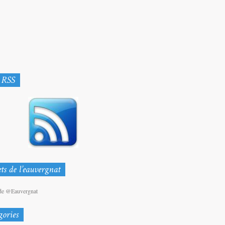
de @Eauvergnat