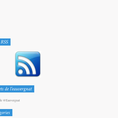
de @Eauvergnat