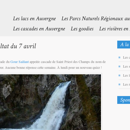
Les 
scade du
Gour Saillant
appelée cascade de Saint Priest des Champs du nom de
Les 
er. Aucune bonne réponse cette semaine. À lundi pour un nouveau quizz !
Les 
Les 