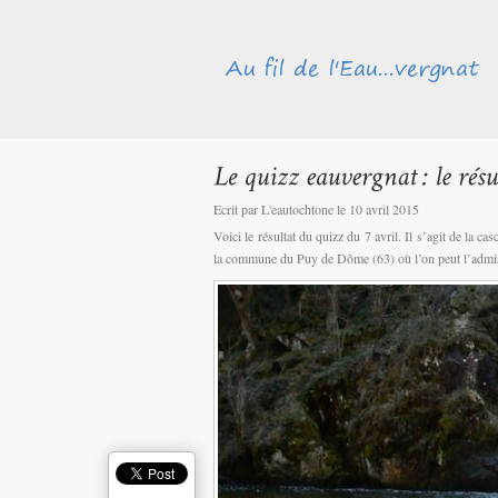
Ecrit par L'eautochtone le 10 avril 2015
Voici le résultat du quizz du 7 avril. Il s’agit de la ca
la commune du Puy de Dôme (63) où l’on peut l’admir