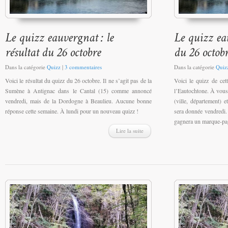
Dans la catégorie
Quizz
|
3 commentaires
Dans la catégorie
Quiz
Voici le résultat du quizz du 26 octobre. Il ne s’agit pas de la
Voici le quizz de cet
Sumène à Antignac dans le Cantal (15) comme annoncé
l’Eautochtone. À vous 
vendredi, mais de la Dordogne à Beaulieu. Aucune bonne
(ville, département) 
réponse cette semaine. À lundi pour un nouveau quizz !
sera donnée vendredi.
gagnera un marque-pa
Lire la suite