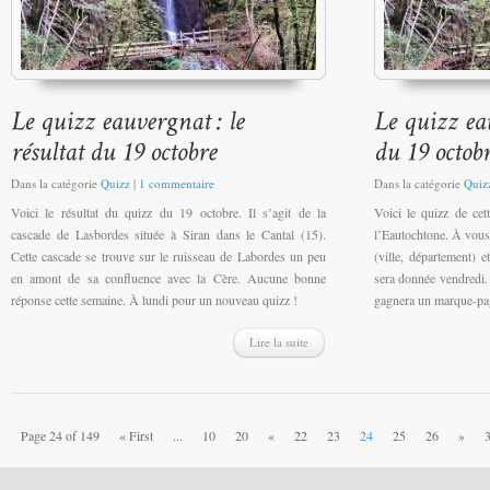
Dans la catégorie
Quizz
|
1 commentaire
Dans la catégorie
Quiz
Voici le résultat du quizz du 19 octobre. Il s’agit de la
Voici le quizz de cet
cascade de Lasbordes située à Siran dans le Cantal (15).
l’Eautochtone. À vous 
Cette cascade se trouve sur le ruisseau de Labordes un peu
(ville, département) 
en amont de sa confluence avec la Cère. Aucune bonne
sera donnée vendredi.
réponse cette semaine. À lundi pour un nouveau quizz !
gagnera un marque-pa
Lire la suite
Page 24 of 149
« First
...
10
20
«
22
23
24
25
26
»