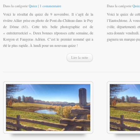
Dans la catégorie
Quizz
|
1 commentaire
Dans la catégorie
Quiz
Voici le résultat du quizz du 9 novembre. Il s’agit de la
Voici le quizz de cet
rivière Allier prise en photo de Pont-du-Château dans le Puy
l’Eautochtone. À vous 
de Dôme (63). Cette très belle photographie est de
(ville, département) 
« entreterreetciel ». Deux bonnes réponses cette semaine, de
sera donnée vendredi.
Korgon et Faugeras Adrien. C’est le premier nommé qui a
gagnera un marque-pa
été le plus rapide. À lundi pour un nouveau quizz !
Lire la suite