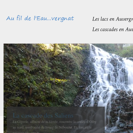
Méandres et boires de la Sioule
avant de rejoindre l’Allier
La confluence entre la Sioule et l’Allier se fait entre Contigny
et La Ferté-Hauterive peu après Saint-Pourçain sur-Sioule à...