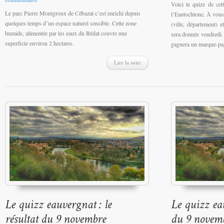
Voici le quizz de cet
Le parc Pierre Montgroux de Cébazat c’est enrichi depuis
l’Eautochtone. À vous 
quelques temps d’un espace naturel sensible. Cette zone
(ville, département) 
humide, alimentée par les eaux du Bédat couvre une
sera donnée vendredi.
superficie environ 2 hectares.
gagnera un marque-pa
Lire la suite