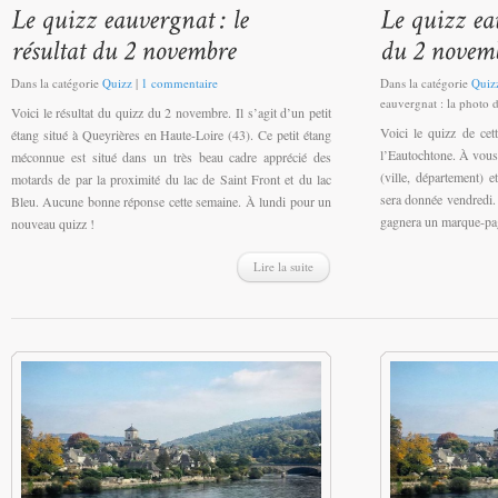
Dans la catégorie
Quizz
|
1 commentaire
Dans la catégorie
Quiz
eauvergnat : la photo
Voici le résultat du quizz du 2 novembre. Il s’agit d’un petit
Voici le quizz de cet
étang situé à Queyrières en Haute-Loire (43). Ce petit étang
l’Eautochtone. À vous 
méconnue est situé dans un très beau cadre apprécié des
(ville, département) 
motards de par la proximité du lac de Saint Front et du lac
sera donnée vendredi.
Bleu. Aucune bonne réponse cette semaine. À lundi pour un
gagnera un marque-pa
nouveau quizz !
Lire la suite