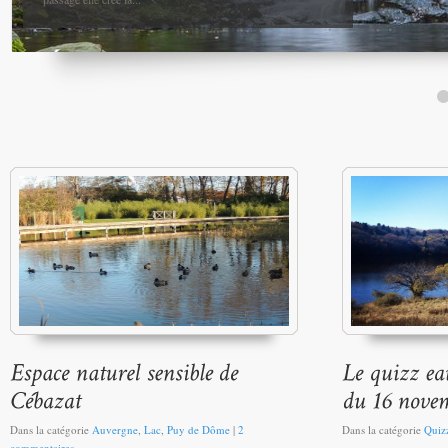
Dans la catégorie
Auvergne
,
Lac
,
Puy de Dôme
|
2
Dans la catégorie
Quiz
commentaires