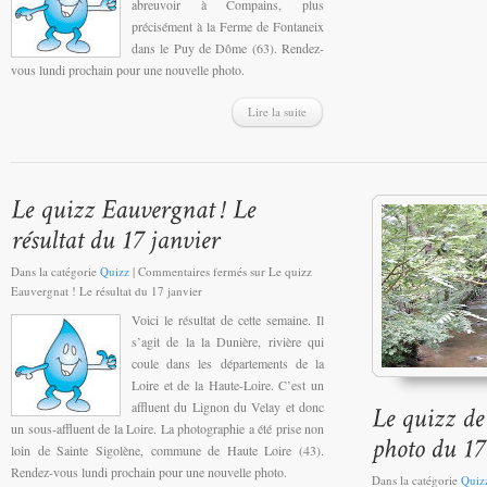
abreuvoir à Compains, plus
précisément à la Ferme de Fontaneix
dans le Puy de Dôme (63). Rendez-
vous lundi prochain pour une nouvelle photo.
Lire la suite
Dans la catégorie
Quizz
|
Commentaires fermés
sur Le quizz
Eauvergnat ! Le résultat du 17 janvier
Voici le résultat de cette semaine. Il
s’agit de la la Dunière, rivière qui
coule dans les départements de la
Loire et de la Haute-Loire. C’est un
affluent du Lignon du Velay et donc
un sous-affluent de la Loire. La photographie a été prise non
loin de Sainte Sigolène, commune de Haute Loire (43).
Rendez-vous lundi prochain pour une nouvelle photo.
Dans la catégorie
Quiz