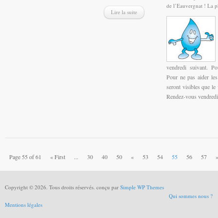
de l’Eauvergnat ! La p
Lire la suite
vendredi suivant. Po
Pour ne pas aider les
seront visibles que le 
Rendez-vous vendredi p
Page 55 of 61
« First
...
30
40
50
«
53
54
55
56
57
Copyright © 2026. Tous droits réservés. conçu par
Simple WP Themes
Qui sommes nous ?
Mentions légales