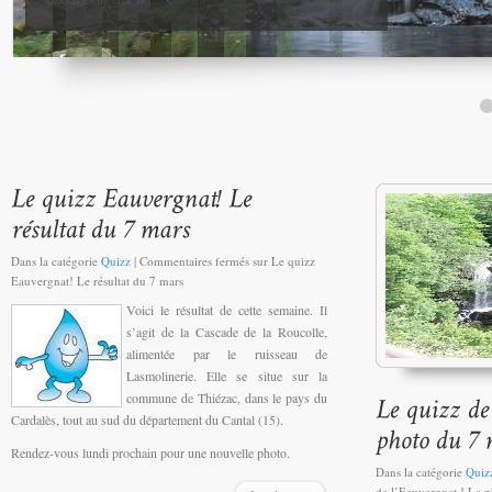
Dans la catégorie
Quizz
|
Commentaires fermés
sur Le quizz
Eauvergnat! Le résultat du 7 mars
Voici le résultat de cette semaine. Il
s’agit de la Cascade de la Roucolle,
alimentée par le ruisseau de
Lasmolinerie. Elle se situe sur la
commune de Thiézac, dans le pays du
Cardalès, tout au sud du département du Cantal (15).
Rendez-vous lundi prochain pour une nouvelle photo.
Dans la catégorie
Quiz
de l’Eauvergnat ! La 