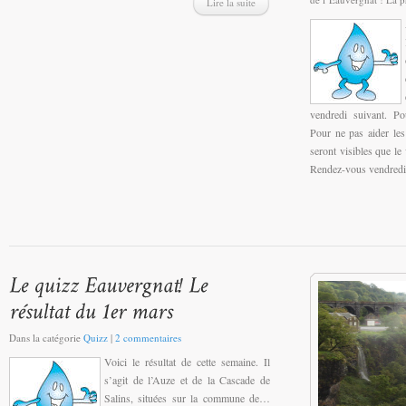
Lire la suite
vendredi suivant. Po
Pour ne pas aider les
seront visibles que le 
Rendez-vous vendredi p
Dans la catégorie
Quizz
|
2 commentaires
Voici le résultat de cette semaine. Il
s’agit de l’Auze et de la Cascade de
Salins, situées sur la commune de…