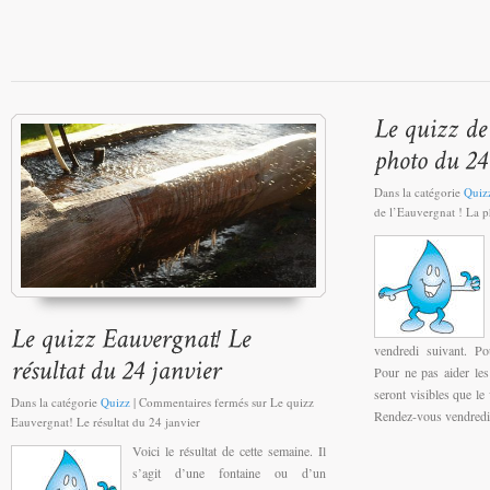
Dans la catégorie
Quiz
de l’Eauvergnat ! La p
vendredi suivant. Po
Pour ne pas aider les
seront visibles que le 
Dans la catégorie
Quizz
|
Commentaires fermés
sur Le quizz
Rendez-vous vendredi p
Eauvergnat! Le résultat du 24 janvier
Voici le résultat de cette semaine. Il
s’agit d’une fontaine ou d’un