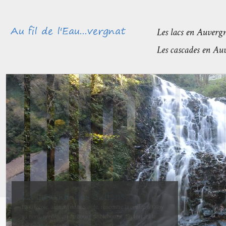
Méandres et boires de la Sioule
avant de rejoindre l’Allier
La confluence entre la Sioule et l’Allier se fait entre Contigny
et La Ferté-Hauterive peu après Saint-Pourçain sur-Sioule à...