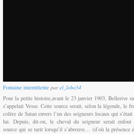
Fontaine intemittente
par
el_lobo54
Pour la petite histoire,avant le 23 janvier 1903, Bellerive su
s’appelait Vesse. Cette source serait, selon la légende, le fru
colère de Satan envers l’un des seigneurs locaux qui s’était
lui. Depuis, dit-on, le cheval du seigneur serait enfoui
source qui se tarit lorsqu’il s’abreuve… (d’où la présence 