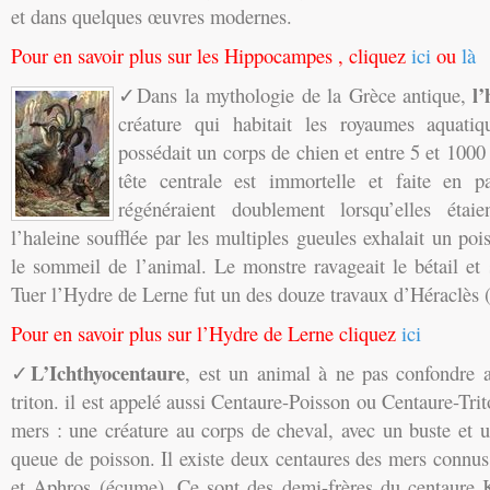
et dans quelques œuvres modernes.
Pour en savoir plus sur les Hippocampes , cliquez
ici
ou
là
l
✓Dans la mythologie de la Grèce antique,
créature qui habitait les royaumes aquatiq
possédait un corps de chien et entre 5 et 1000 
tête centrale est immortelle et faite en p
régénéraient doublement lorsqu’elles étai
l’haleine soufflée par les multiples gueules exhalait un po
le sommeil de l’animal. Le monstre ravageait le bétail et
Tuer l’Hydre de Lerne fut un des douze travaux d’Héraclès 
Pour en savoir plus sur l’Hydre de Lerne cliquez
ici
L’Ichthyocentaure
✓
, est un animal à ne pas confondre 
triton. il est appelé aussi Centaure-Poisson ou Centaure-Tri
mers : une créature au corps de cheval, avec un buste et 
queue de poisson. Il existe deux centaures des mers connu
et Aphros (écume). Ce sont des demi-frères du centaure 