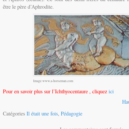
être le père d’Aphrodite.
Image www.a-horseman.com
Pour en savoir plus sur l’
Ichthyocentaure
, cliquez
ici
Ha
Catégories
Il était une fois
,
Pédagogie