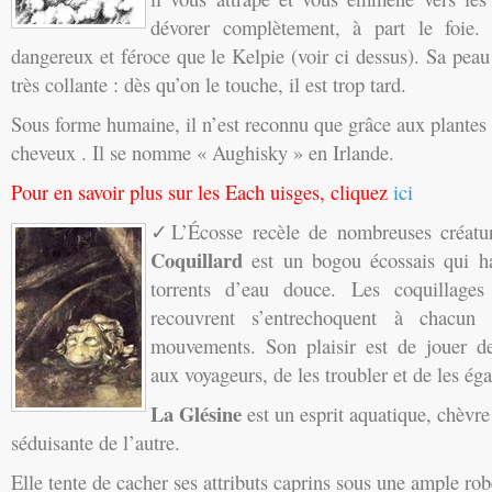
dévorer complètement, à part le foie.
dangereux et féroce que le Kelpie (voir ci dessus). Sa peau 
très collante : dès qu’on le touche, il est trop tard.
Sous forme humaine, il n’est reconnu que grâce aux plantes
cheveux . Il se nomme « Aughisky » en Irlande.
Pour en savoir plus sur les Each uisges, cliquez
ici
✓L’Écosse recèle de nombreuses créatu
Coquillard
est un bogou écossais qui ha
torrents d’eau douce. Les coquillages
recouvrent s’entrechoquent à chacun
mouvements. Son plaisir est de jouer de
aux voyageurs, de les troubler et de les éga
La Glésine
est un esprit aquatique, chèvr
séduisante de l’autre.
Elle tente de cacher ses attributs caprins sous une ample ro