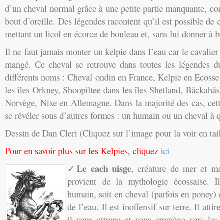
d’un cheval normal grâce à une petite partie manquante, 
bout d’oreille. Des légendes racontent qu’il est possible de 
mettant un licol en écorce de bouleau et, sans lui donner à b
Il ne faut jamais monter un kelpie dans l’eau car le cavalier 
mangé. Ce cheval se retrouve dans toutes les légendes d
différents noms : Cheval ondin en France, Kelpie en Ecosse
les îles Orkney, Shoopiltee dans les îles Shetland, Bäckah
Norvège, Nixe en Allemagne. Dans la majorité des cas, cet
se révéler sous d’autres formes : un humain ou un cheval à 
Dessin de Dan Cleri (Cliquez sur l’image pour la voir en tail
Pour en savoir plus sur les Kelpies, cliquez
ici
Le each uisge
✓
, créature de mer et ma
provient de la mythologie écossaise. I
humain, soit en cheval (parfois en poney) e
de l’eau. Il est inoffensif sur terre. Il atti
il vous attrape et vous emmène vers les