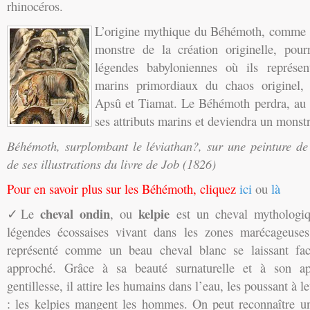
rhinocéros.
L’origine mythique du Béhémoth, comme c
monstre de la création originelle, pour
légendes babyloniennes où ils représe
marins primordiaux du chaos originel,
Apsû et Tiamat. Le Béhémoth perdra, au se
ses attributs marins et deviendra un monstr
Béhémoth, surplombant le léviathan?, sur une peinture d
de ses illustrations du livre de Job (1826)
Pour en savoir plus sur les Béhémoth, cliquez
ici
ou
là
cheval ondin
kelpie
✓Le
, ou
est un cheval mythologi
légendes écossaises vivant dans les zones marécageuses.
représenté comme un beau cheval blanc se laissant fac
approché. Grâce à sa beauté surnaturelle et à son ap
gentillesse, il attire les humains dans l’eau, les poussant à l
: les kelpies mangent les hommes. On peut reconnaître u