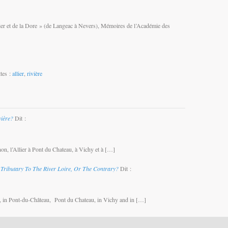
lier et de la Dore » (de Langeac à Nevers), Mémoires de l’Académie des
tes :
allier
,
rivière
vière?
Dit :
n, l’Allier à Pont du Chateau, à Vichy et à […]
 Tributary To The River Loire, Or The Contrary?
Dit :
, in Pont-du-Château, Pont du Chateau, in Vichy and in […]