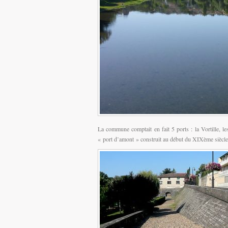
La commune comptait en fait 5 ports : la Vortille, l
« port d’amont » construit au début du XIXème siècle, 