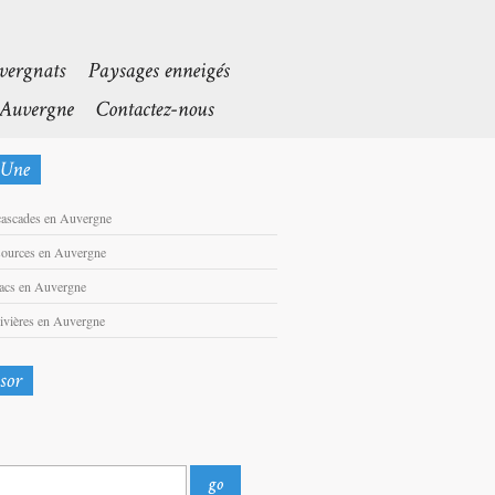
cascades en Auvergne
sources en Auvergne
lacs en Auvergne
rivières en Auvergne