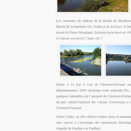
Les communs du château de la famille de Montboissi
Musée de la batellerie (de l’Allier et de la Dore). Il fai
travail de Pierre Mondanel, historien local mort en 198
Ce musée est ouvert 7 jours sur 7.
Située à 14 km à l’est de Clermont-Ferrand sur 
départementales 2089 (ancienne route nationale 89), 
quelques kilomètres de l’aéroport de Clermont-Ferra
du parc naturel régional des volcans d’Auvergne et 
Clermont-Ferrand.
Outre l’Allier, la ville offrent d’autres lieux et mon
sites classés à l’inventaire des monuments historiq
chapelle de Paulliat (ou Paulhat).