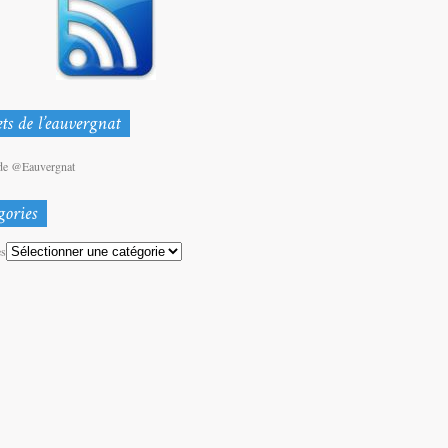
de @Eauvergnat
es