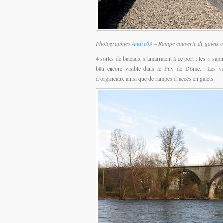
Photographies
Andre63
– Rampe couverte de galets c
4 sortes de bateaux s’amarraient à ce port : les « sapin
bâti encore visible dans le Puy de Dôme. Les vest
d’organeaux ainsi que de rampes d’accès en galets.