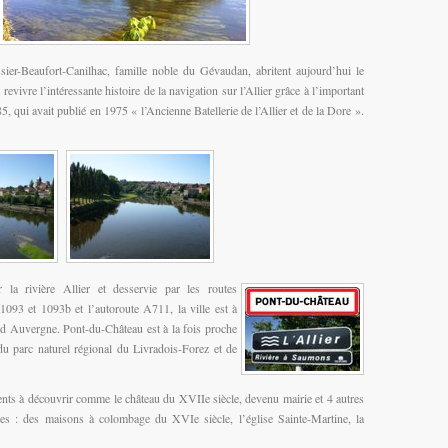
er-Beaufort-Canilhac, famille noble du Gévaudan, abritent aujourd’hui le
t revivre l’intéressante histoire de la navigation sur l’Allier grâce à l’important
5, qui avait publié en 1975 « l’Ancienne Batellerie de l’Allier et de la Dore ».
la rivière Allier et desservie par les routes
1093 et 1093b et l’autoroute A711, la ville est à
nd Auvergne. Pont-du-Château est à la fois proche
du parc naturel régional du Livradois-Forez et de
uments à découvrir comme le château du XVIIe siècle, devenu mairie et 4 autres
ues : des maisons à colombage du XVIe siècle, l’église Sainte-Martine, la