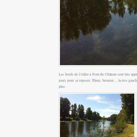
Les bords de l’Allier à Pont du Château sont très appr
jours pour se reposer, flâner, bronzer… la rive gauch
plus
.