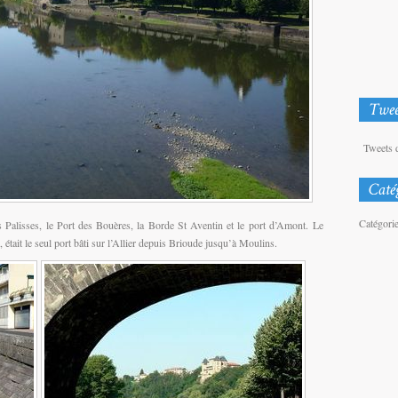
Tweets 
Catégori
es Palisses, le Port des Bouères, la Borde St Aventin et le port d’Amont. Le
était le seul port bâti sur l’Allier depuis Brioude jusqu’à Moulins.