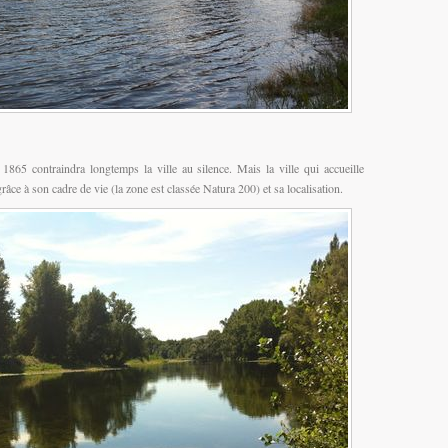
1865 contraindra longtemps la ville au silence. Mais la ville qui accueille
râce à son cadre de vie (la zone est classée Natura 200) et sa localisation.