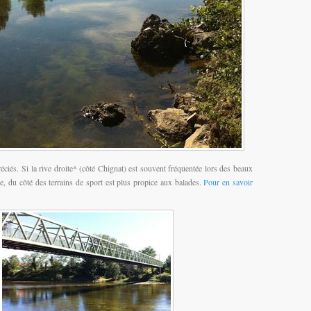
éciés. Si la rive droite* (côté Chignat) est souvent fréquentée lors des beaux
e, du côté des terrains de sport est plus propice aux balades.
Pour en savoir