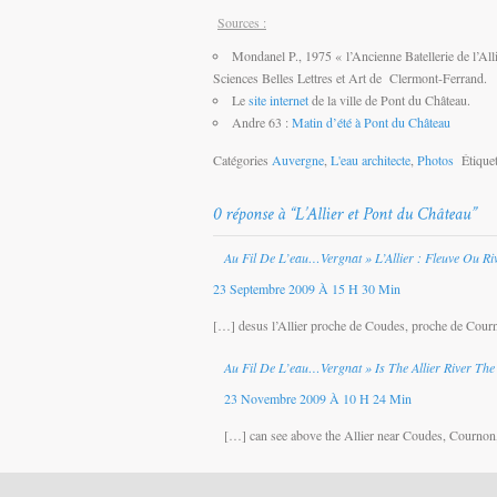
Sources :
Mondanel P., 1975 « l’Ancienne Batellerie de l’Al
Sciences Belles Lettres et Art de Clermont-Ferrand.
Le
site internet
de la ville de Pont du Château.
Andre 63 :
Matin d’été à Pont du Château
Catégories
Auvergne
,
L'eau architecte
,
Photos
Étiquet
Au Fil De L’eau…vergnat » L’Allier : Fleuve Ou Ri
23 Septembre 2009 À 15 H 30 Min
[…] desus l’Allier proche de Coudes, proche de Courno
Au Fil De L’eau…vergnat » Is The Allier River The
23 Novembre 2009 À 10 H 24 Min
[…] can see above the Allier near Coudes, Cournon