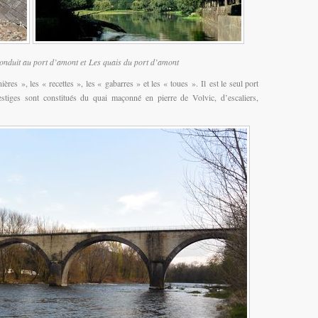
onduit au port d’amont et Les quais du port d’amont
ières », les « recettes », les « gabarres » et les « toues ». Il est le seul port
iges sont constitués du quai maçonné en pierre de Volvic, d’escaliers,