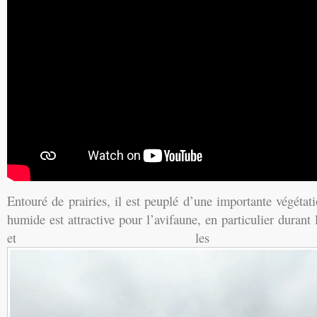
Entouré de prairies, il est peuplé d’une importante végétat
humide est attractive pour l’avifaune, en particulier durant
et les migra