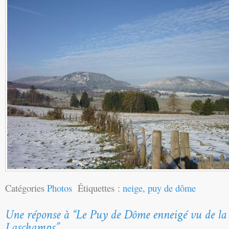
Catégories
Photos
Étiquettes :
neige
,
puy de dôme