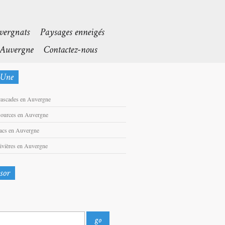
cascades en Auvergne
sources en Auvergne
lacs en Auvergne
rivières en Auvergne