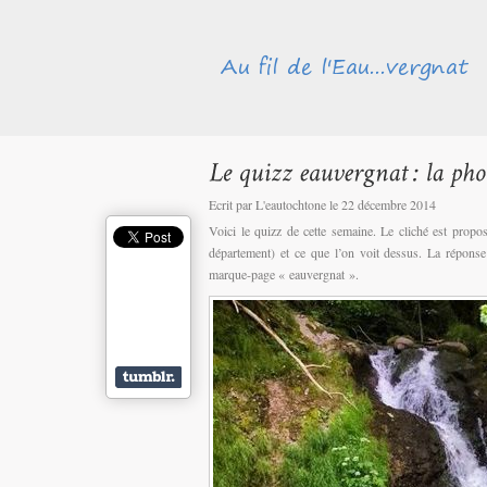
Ecrit par L'eautochtone le 22 décembre 2014
Voici le quizz de cette semaine. Le cliché est propo
département) et ce que l’on voit dessus. La répon
marque-page « eauvergnat ».