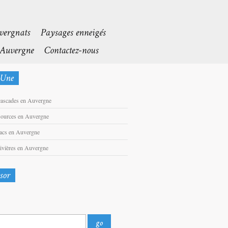
cascades en Auvergne
sources en Auvergne
lacs en Auvergne
rivières en Auvergne