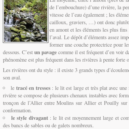
de l’embouchure) d’une rivière, la pe
vitesse de l’eau également ; les élémen
cailloux, graviers, …) ont donc plutô
en amont et les éléments les plus fins 
l’aval. Le dépôt d’éléments assez impo
former une couche protectrice pour le
un pavage
dessous. C’est
comme il est fréquent d’en voir da
phénomène est plus fréquent dans les rivières à pente forte
Les rivières ont du style : il existe 3 grands types d’écoulem
son aval.
tracé en tresses
le
: le lit est large et très plat avec une
rivière se compose de plusieurs chenaux instables avec forma
tronçon de l’Allier entre Moulins sur Allier et Pouilly sur
conformation.
le style divagant
: le lit est moyennement large et com
des bancs de sables ou de galets nombreux.