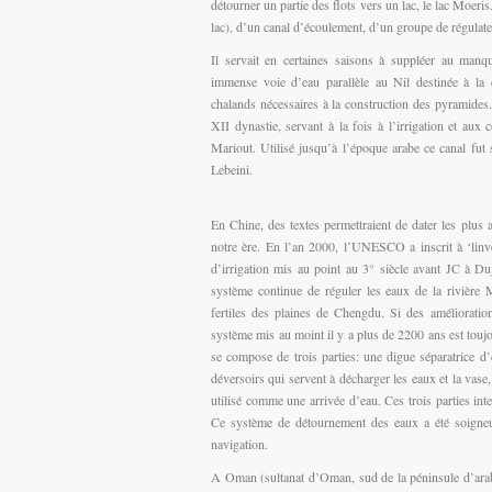
détourner un partie des flots vers un lac, le lac Moeri
lac), d’un canal d’écoulement, d’un groupe de régulate
Il servait en certaines saisons à suppléer au manq
immense voie d’eau parallèle au Nil destinée à la c
chalands nécessaires à la construction des pyramides
XII dynastie, servant à la fois à l’irrigation et aux
Mariout. Utilisé jusqu’à l’époque arabe ce canal fu
Lebeini.
En Chine, des textes permettraient de dater les plus 
notre ère. En l’an 2000, l’UNESCO a inscrit à ‘lin
d’irrigation mis au point au 3° siècle avant JC à D
système continue de réguler les eaux de la rivière Mi
fertiles des plaines de Chengdu. Si des amélioratio
système mis au moint il y a plus de 2200 ans est touj
se compose de trois parties: une digue séparatrice 
déversoirs qui servent à décharger les eaux et la vase
utilisé comme une arrivée d’eau. Ces trois parties int
Ce système de détournement des eaux a été soigneuse
navigation.
A Oman (sultanat d’Oman, sud de la péninsule d’arabie