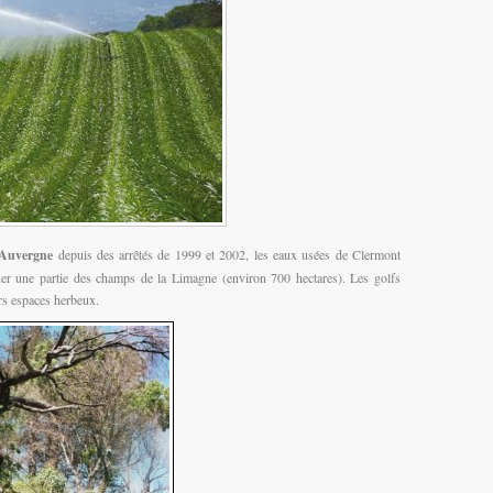
Auvergne
depuis des arrêtés de 1999 et 2002, les eaux usées de Clermont
iguer une partie des champs de la Limagne (environ 700 hectares). Les golfs
urs espaces herbeux.