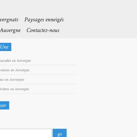
cascades en Auvergne
sources en Auvergne
lacs en Auvergne
rivières en Auvergne