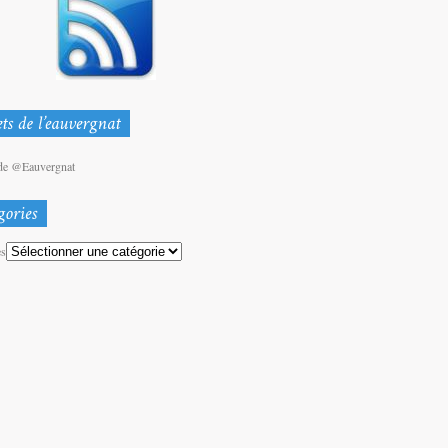
de @Eauvergnat
es