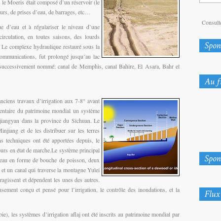
s. le Moeris était composé d’un réservoir (le
urs, de prises d’eau, de barrages, etc…
Consulte
ue d’eau et à régulariser le niveau d’une
irculation, en toutes saisons, des lourds
. Le complexe hydraulique restauré sous la
 communications, fut prolongé jusqu’au lac
t successivement nommé: canal de Memphis, canal Bahire, El Asara, Bahr el
anciens travaux d’irrigation aux 7-8° avant
ventaire du patrimoine mondial un système
ujiangyan dans la province du Sichuan. Le
njiang et de les distribuer sur les terres
ns techniques ont été apportées depuis, le
ours en état de marche.Le système principal
d’eau en forme de bouche de poisson, deux
, et un canal qui traverse la montagne Yulei
eragissent et dépendent les unes des autres.
ment conçu et pensé pour l’irrigation, le contrôle des inondations, et la
), les systèmes d’irrigation aflaj ont été inscrits au patrimoine mondial par