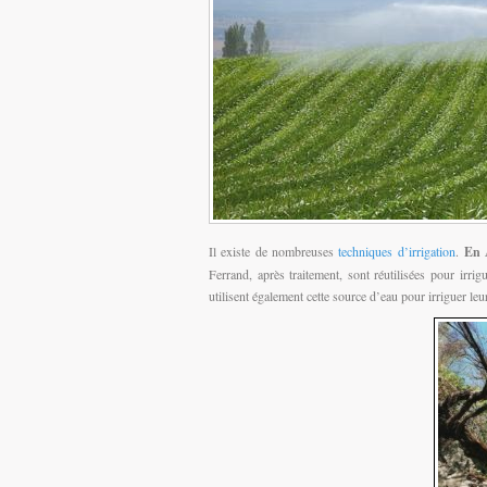
Il existe de nombreuses
techniques d’irrigation
.
En 
Ferrand, après traitement, sont réutilisées pour irr
utilisent également cette source d’eau pour irriguer le