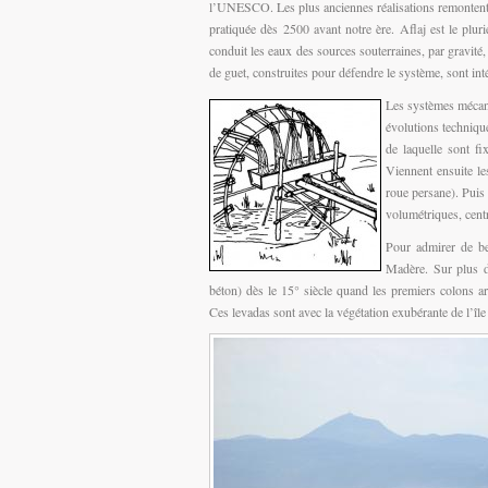
l’UNESCO. Les plus anciennes réalisations remontent à
pratiquée dès 2500 avant notre ère. Aflaj est le pluri
conduit les eaux des sources souterraines, par gravit
de guet, construites pour défendre le système, sont inté
Les systèmes mécaniq
évolutions techniqu
de laquelle sont f
Viennent ensuite l
roue persane). Puis 
volumétriques, cen
Pour admirer de bea
Madère. Sur plus d
béton) dès le 15° siècle quand les premiers colons arr
Ces levadas sont avec la végétation exubérante de l’îl