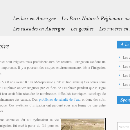
Les 
bles sont irriguées mais produisent 40% des récoltes. L’irrigation est donc un
Les 
 importante. Il y a pourtant des risques environnementaux liés à l’irrigation
e.
Les 
on 5000 ans avant JC en Mésopotamie (Irak et Iran actuels).
Ces terres semi
Les 
et l’Euphrate ont été irriguées par les flots de l’Euphrate pendant que le Tigre
 Il leur avait fallu résoudre de nombreuses difficultés techniques : stockage de
 maintenance des canaux. Des
problèmes de salinité de l’eau
, et donc des sols,
époque. Ces systèmes d’irrigation ont perduré sous une forme ou une autre
es.
ons annuelles du Nil rythmaient la vie
rrigation fut créé à partir du Nil pour en