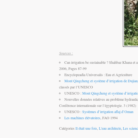
Sources :
Can irrigation be sustainable ? Shahbaz Khana et 
2006, Pages 87-99
Encyclopeadia Universalis : Eau et Agriculture
Mont Qingcheng et système d’irrigation de Dujia
classés par l’UNESCO
UNESCO :
Mont Qingcheng et système d’irrigati
Nouvelles données relatives au problème hydrau
Conférence internationale sur l’égyptologie. 3 (1982)
UNESCO :
Systèmes d’irrigation aflaj d’Oman
Les machines élévatoires
, FAO 1994
Catégories
Il était une fois
,
L'eau architecte
,
Les scienc