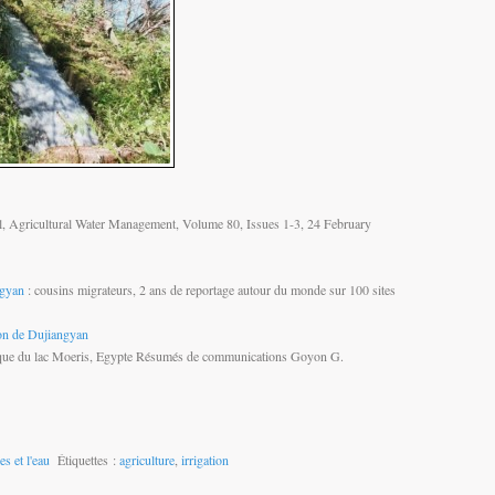
al, Agricultural Water Management, Volume 80, Issues 1-3, 24 February
ngyan
: cousins migrateurs, 2 ans de reportage autour du monde sur 100 sites
on de Dujiangyan
lique du lac Moeris, Egypte Résumés de communications Goyon G.
es et l'eau
Étiquettes :
agriculture
,
irrigation