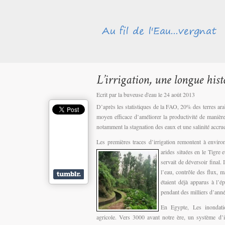
Ecrit par la buveuse d'eau le 24 août 2013
D’après les statistiques de la FAO, 20% des terres ara
moyen efficace d’améliorer la productivité de manière
notamment la stagnation des eaux et une salinité accru
Les premières traces d’irrigation remontent à envir
arides situées en le Tigre 
servait de déversoir final.
l’eau, contrôle des flux,
étaient déjà apparus à l’
pendant des milliers d’anné
En Egypte, Les inondati
agricole. Vers 3000 avant notre ère, un système d’i