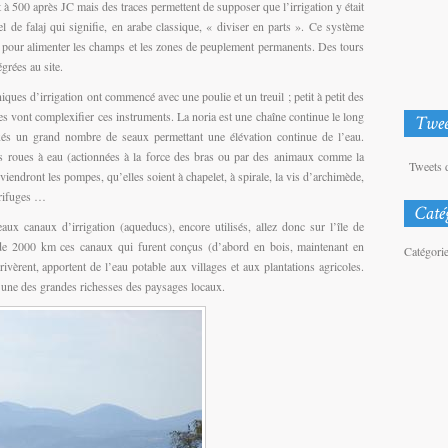
 500 après JC mais des traces permettent de supposer que l’irrigation y était
el de falaj qui signifie, en arabe classique, « diviser en parts ». Ce système
é, pour alimenter les champs et les zones de peuplement permanents. Des tours
grées au site.
ues d’irrigation ont commencé avec une poulie et un treuil ; petit à petit des
es vont complexifier ces instruments. La noria est une chaîne continue le long
ixés un grand nombre de seaux permettant une élévation continue de l’eau.
es roues à eau (actionnées à la force des bras ou par des animaux comme la
Tweets 
viendront les pompes, qu’elles soient à chapelet, à spirale, la vis d’archimède,
trifuges …
ux canaux d’irrigation (aqueducs), encore utilisés, allez donc sur l’île de
e 2000 km ces canaux qui furent conçus (d’abord en bois, maintenant en
Catégori
ivèrent, apportent de l’eau potable aux villages et aux plantations agricoles.
e une des grandes richesses des paysages locaux.