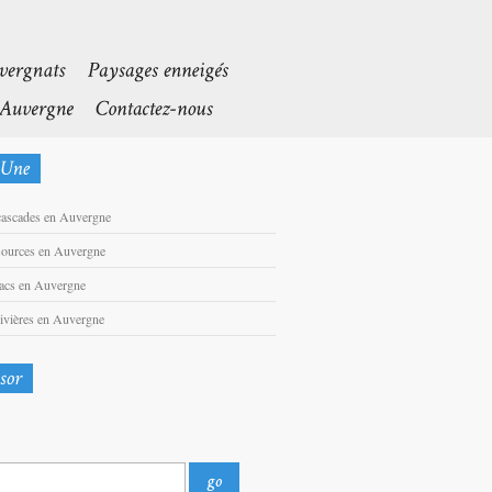
cascades en Auvergne
sources en Auvergne
lacs en Auvergne
rivières en Auvergne