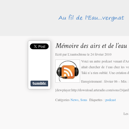
Ecrit par L'eautochtone le 24 février 2010
Voici un autre podcast venant d’Art
allait chercher de l’eau chez les
Taki n’a rien oublié. Une création
Enregistrement : février 06 – Mix 
[dewplayer:http://download.arteradio.com/sons/24ja
Catégories
News
,
Sons
Étiquettes :
podcast
Les