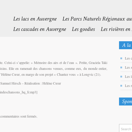
Les 
e. Celui-ci s’appelle: » Mémoire des airs et de l’eau ». Petite, Graciela Taki
Les 
 voisins. Elle en ramenait des chansons venues, comme eux, du monde entier,
 d’Hélène Cœur, en marge de son projet « Chantez vous » à Longvic (21).
Les 
: Samuel Hirsch – Réalisation : Hélène Cœur
Les 
rdindeschansons_hq_fr.mp3]
 commentaires sont fermés.