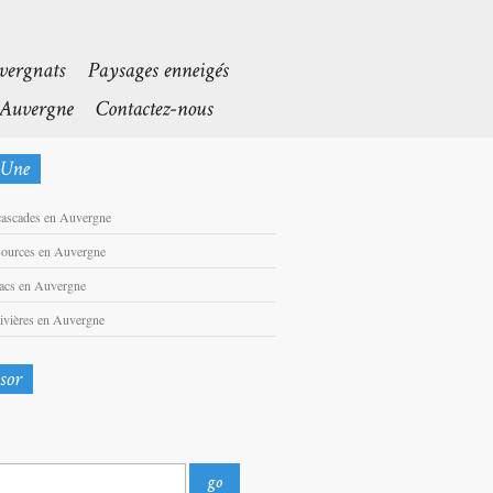
cascades en Auvergne
sources en Auvergne
lacs en Auvergne
rivières en Auvergne