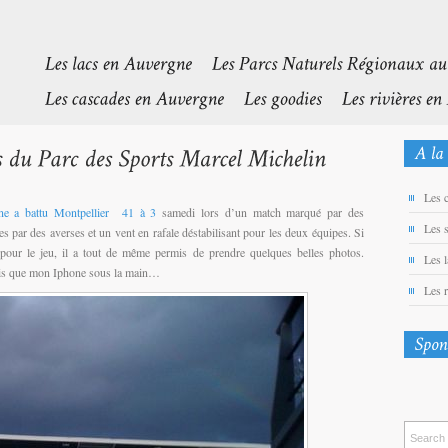
Les 
e a battu Montpellier 41 à 3
samedi lors d’un match marqué par des
Les 
s par des averses et un vent en rafale déstabilisant pour les deux équipes. Si
l pour le jeu, il a tout de même permis de prendre quelques belles photos.
Les 
ais que mon Iphone sous la main…
Les 