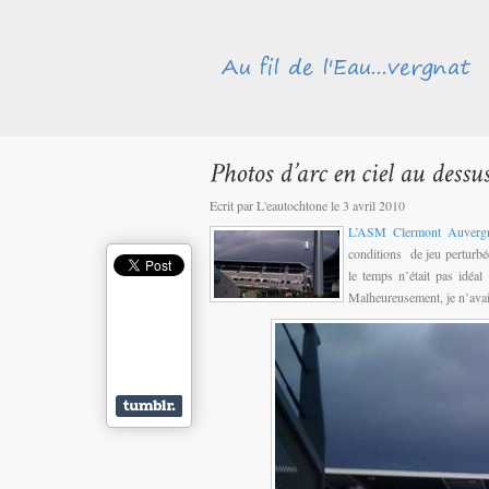
Ecrit par L'eautochtone le 3 avril 2010
L’ASM Clermont Auvergn
conditions de jeu perturbée
le temps n’était pas idéa
Malheureusement, je n’av