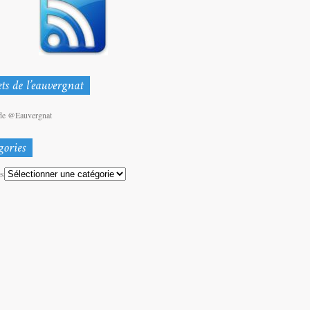
de @Eauvergnat
es