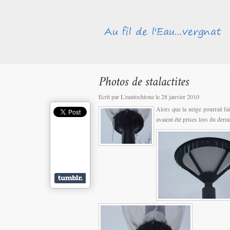
Ecrit par L'eautochtone le 28 janvier 2010
Alors que la neige pourrait fa
avaient été prises lors du der