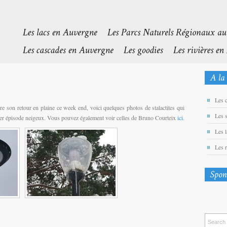
Les 
ire son retour en plaine ce week end, voici quelques photos de stalactites qui
Les 
nier épisode neigeux. Vous pouvez également voir celles de Bruno Courteix
ici
.
Les 
Les 