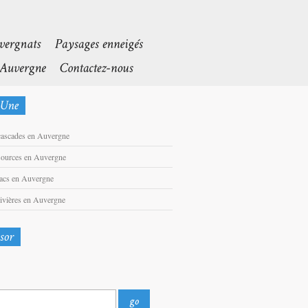
cascades en Auvergne
sources en Auvergne
lacs en Auvergne
rivières en Auvergne