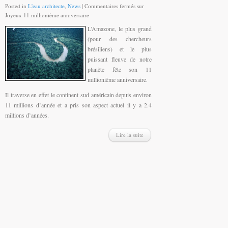
Posted in
L'eau architecte
,
News
|
Commentaires fermés
sur
Joyeux 11 millionième anniversaire
L’Amazone, le plus grand
(pour des chercheurs
brésiliens) et le plus
puissant fleuve de notre
planète fête son 11
millionième anniversaire.
Il traverse en effet le continent sud américain depuis environ
11 millions d’année et a pris son aspect actuel il y a 2.4
millions d’années.
Lire la suite