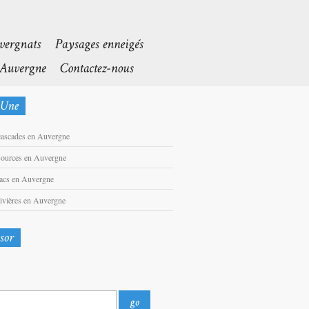
cascades en Auvergne
sources en Auvergne
lacs en Auvergne
rivières en Auvergne