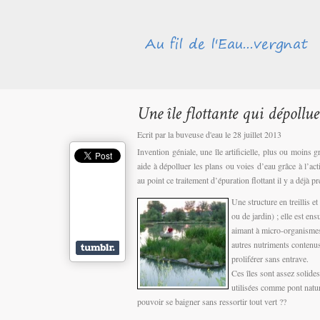
Ecrit par la buveuse d'eau le 28 juillet 2013
Invention géniale, une île artificielle, plus ou moins g
aide à dépolluer les plans ou voies d’eau grâce à l’ac
au point ce traitement d’épuration flottant il y a déjà p
Une structure en treillis e
ou de jardin) ; elle est ens
aimant à micro-organismes
autres nutriments contenus 
proliférer sans entrave.
Ces îles sont assez solide
utilisées comme pont natu
pouvoir se baigner sans ressortir tout vert ??