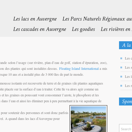
Les 
rande selon l’usage (sur rivière, plan d’eau de golf, station d’épuration, zoo),
Les 
tion des plantes qui sont installées dessus.
Floating Island International
a mis
resque 10 ans et a installé plus de 3 000 îles de part le monde.
Les 
t mousse isolante est recouverte de terre et de graines (de plantes aquatiques
Les 
uite placée sur la surface d’eau à traiter. Cette île va alors agir comme un
 et les graines en poussant vont consommer l’azote, le phosphore et les
dans l’eau et ainsi les éliminer peu à peu permettant à la vie aquatique de
s pour soutenir des personnes et sont donc parfois
rel. A quand dans les lacs d’Auvergne pour