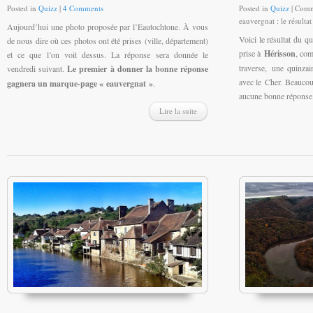
Posted in
Quizz
|
4 Comments
Posted in
Quizz
|
Comm
eauvergnat : le résultat
Aujourd’hui une photo proposée par l’Eautochtone. À vous
Voici le résultat du q
de nous dire où ces photos ont été prises (ville, département)
prise à
Hérisson
, co
et ce que l’on voit dessus. La réponse sera donnée le
traverse, une quinza
vendredi suivant.
Le premier à donner la bonne réponse
avec le Cher. Beaucoup
gagnera un marque-page « eauvergnat »
.
aucune bonne réponse.
Lire la suite