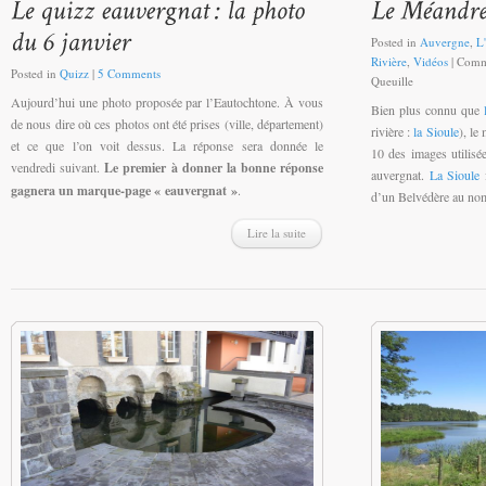
Posted in
Auvergne
,
L'
Rivière
,
Vidéos
|
Comme
Posted in
Quizz
|
5 Comments
Queuille
Aujourd’hui une photo proposée par l’Eautochtone. À vous
Bien plus connu que
de nous dire où ces photos ont été prises (ville, département)
rivière :
la Sioule
), le
et ce que l’on voit dessus. La réponse sera donnée le
10 des images utilisée
vendredi suivant.
Le premier à donner la bonne réponse
auvergnat.
La Sioule
f
gagnera un marque-page « eauvergnat »
.
d’un Belvédère au nom
Lire la suite