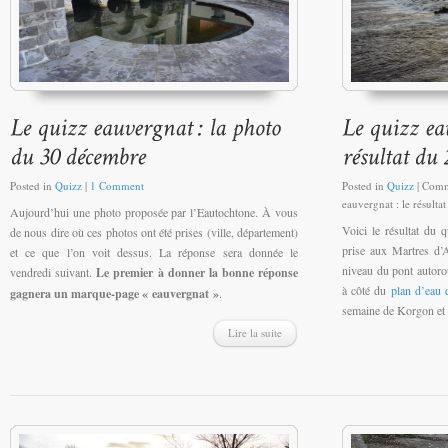
Posted in
Quizz
|
1 Comment
Posted in
Quizz
|
Comm
eauvergnat : le résult
Aujourd’hui une photo proposée par l’Eautochtone. À vous
Voici le résultat du
de nous dire où ces photos ont été prises (ville, département)
prise aux Martres d’
et ce que l’on voit dessus. La réponse sera donnée le
niveau du pont autorou
vendredi suivant.
Le premier à donner la bonne réponse
à côté du
plan d’eau 
gagnera un marque-page « eauvergnat »
.
semaine de Korgon et J
Lire la suite