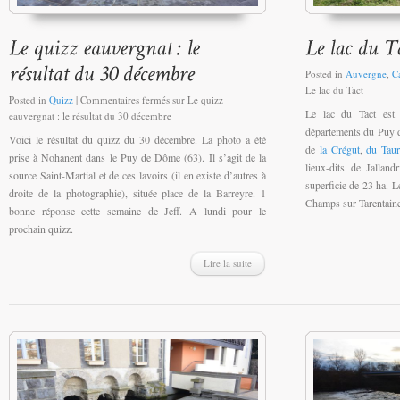
Posted in
Auvergne
,
C
Le lac du Tact
Posted in
Quizz
|
Commentaires fermés
sur Le quizz
Le lac du Tact est 
eauvergnat : le résultat du 30 décembre
départements du Puy 
Voici le résultat du quizz du 30 décembre. La photo a été
de
la Crégut
,
du Tau
prise à Nohanent dans le Puy de Dôme (63). Il s’agit de la
lieux-dits de Jallan
source Saint-Martial et de ces lavoirs (il en existe d’autres à
superficie de 23 ha. L
droite de la photographie), située place de la Barreyre. 1
Champs sur Tarentaine
bonne réponse cette semaine de Jeff. A lundi pour le
prochain quizz.
Lire la suite