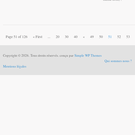
Page 51 of 126
« First
...
20
30
40
«
49
50
51
52
53
Copyright © 2026. Tous droits réservés. conçu par
Simple WP Themes
Qui sommes nous ?
Mentions légales