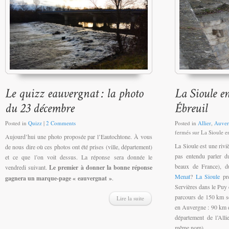
Posted in
Quizz
|
2 Comments
Posted in
Allier
,
Auver
fermés
sur La Sioule e
Aujourd’hui une photo proposée par l’Eautochtone. À vous
La Sioule est une rivi
de nous dire où ces photos ont été prises (ville, département)
pas entendu parler 
et ce que l’on voit dessus. La réponse sera donnée le
beaux de France), 
vendredi suivant.
Le premier à donner la bonne réponse
Menat
?
La Sioule
pre
gagnera un marque-page « eauvergnat »
.
Servières dans le Puy
parcours de 150 km se
Lire la suite
en Auvergne : 90 km 
département de l’Allie
même nom) .