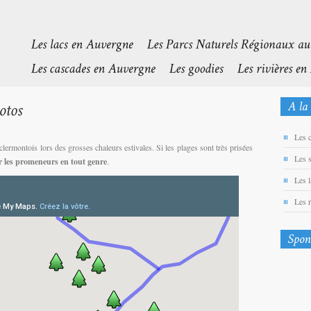
Les 
clermontois lors des grosses chaleurs estivales. Si les plages sont très prisées
Les 
ar les promeneurs en tout genre
.
Les 
Les 