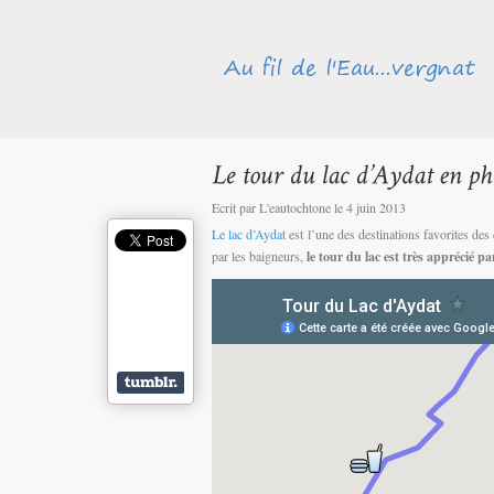
Ecrit par L'eautochtone le 4 juin 2013
Le lac d’Aydat
est l’une des destinations favorites des 
par les baigneurs,
le tour du lac est très apprécié p