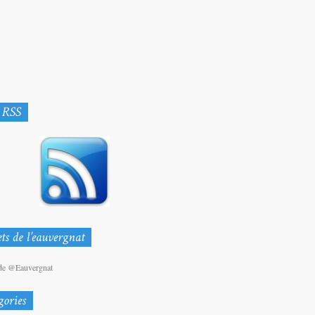
de @Eauvergnat