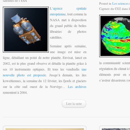
satellites de l’ESA
Posted in
Les sciences e
L
‘agence spatiale
Capture du CO2 dans le
européenne
, tout comme la
NASA met à disposition
du grand public de belles
librairies de photos
satellites.
Semaine après semaine,
une image est mise en
ligne, détaillant un point de notre planète. Envisat, lancé en
la communauté scient
2002, est le plus grand observe et détaille la planète grâce à
régulation du climat à 
ses 10 instruments optiques. Et tous les vendredis
une
éléments pour en mo
nouvelle photo est proposée
. Jusqu’à demain, les iles
s’avérer désastreux (o
koweitiennes, la semaine du 12 février, les fjords et glaciers
sur la côte sud ouest de la Norvège…
Les archives
remontent à 2004.
Lire la suite