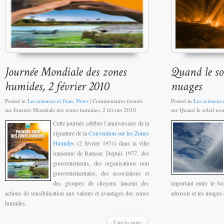
Posted in
Les sciences et l'eau
,
News
|
Commentaires fermés
Posted in
Les sciences e
sur Journée Mondiale des zones humides, 2 février 2010
sur Quand le soleil no
Cette journée célèbre l’anniversaire de la
signature de la
Convention sur les Zones
Humides
(2 février 1971) dans la ville
iranienne de Ramsar. Depuis 1977, des
gouvernements, des organisations non
gouvernementales, des associations et
des groupes de citoyens lancent des
important entre le So
actions de sensibilisation aux valeurs et avantages des zones
aérosols et les nuages
humides.
Lire la suite