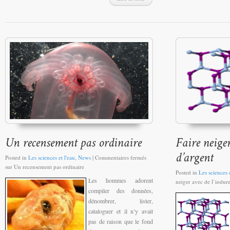
Posted in
Les sciences et l'eau
,
News
|
Commentaires fermés
sur Un recensement pas ordinaire
Posted in
Les sciences e
Les hommes adorent
neiger avec de l’iodur
compiler des données,
dénombrer, lister,
cataloguer et il n’y avait
pas de raison que le fond