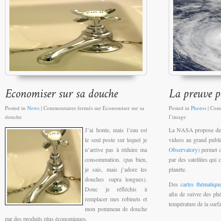
Posted in
News
|
Commentaires fermés
sur Economiser sur sa
Posted in
Photos
|
Comm
douche
l’image
J’ai honte, mais l’eau est
La NASA propose de n
le seul poste sur lequel je
videos au grand publi
n’arrive pas à réduire ma
Observatory)
permet d
consommation. (pas bien,
par des satellites qui 
je sais, mais j’adore les
planète.
douches supra longues).
Des
cartes thématiq
Donc je réfléchis à
afin de suivre des p
remplacer mes robinets et
température de la surfa
mon pommeau de douche
par des produits plus économiques.