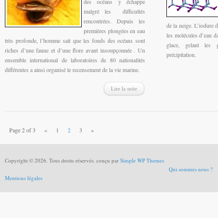
des océans y échappe
malgré les difficultés
rencontrées. Depuis les
de la neige. L’iodure 
premières plongées en eau
les molécules d’eau da
très profonde, l’homme sait que les fonds des océans sont
glace, gelant les g
riches d’une faune et d’une flore avant insoupçonnée . Un
précipitation.
ensemble international de laboratoires de 80 nationalités
différentes a ainsi organisé le recensement de la vie marine.
Lire la suite
Page 2 of 3
«
1
2
3
»
Copyright © 2026. Tous droits réservés. conçu par
Simple WP Themes
Qui sommes nous ?
Mentions légales