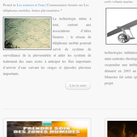
cerfs volants marins
Posted in
Les sciences et l'eau
|
Commentaires fermés
sur Les
téléphones mobiles, futurs pluviomètres ?
La technologie mène à
tout, surtout aux
associations d’idées
bizarres : le réseau de
téléphonie mobile pourrait
servir de système de
technologies militair
surveillance de la pluviométrie et aider les système de
mini-centrales électriq
traitement des eaux usées à anticiper les flux importants
suspendue une turbi
d’arrivée d’eau suivant les orages et épisodes pluvieux
démarré en 2003 au 
importants.
Minestro fut créée sp
projet.
Lire la suite