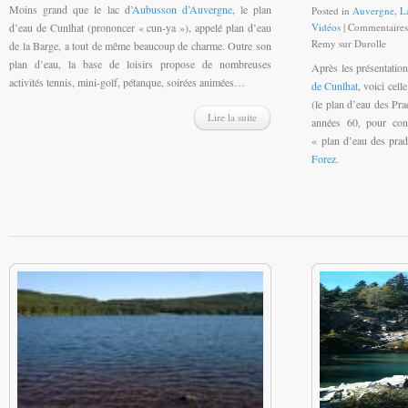
Moins grand que le lac d’
Aubusson d’Auvergne
, le plan
Posted in
Auvergne
,
L
d’eau de Cunlhat (prononcer « cun-ya »), appelé plan d’eau
Vidéos
|
Commentaires
Remy sur Durolle
de la Barge, a tout de même beaucoup de charme. Outre son
plan d’eau, la base de loisirs propose de nombreuses
Après les présentatio
activités tennis, mini-golf, pétanque, soirées animées…
de Cunlhat
, voici cel
(le plan d’eau des Pra
Lire la suite
années 60, pour cons
« plan d’eau des pra
Forez
.