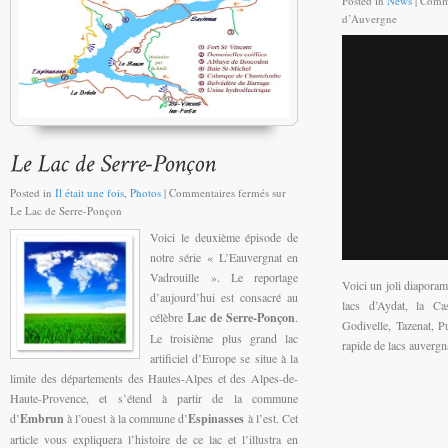
Posted in
News
|
Comme
d’Auvergne
Posted in
Il était une fois
,
Photos
|
Commentaires fermés
sur
Le Lac de Serre-Ponçon
Voici le deuxième épisode de
notre série « L’Eauvergnat en
Vadrouille ». Le reportage
Voici un joli diaporam
d’aujourd’hui est consacré au
lacs d’Aydat, la Ca
célèbre
Lac de Serre-Ponçon
.
Godivelle, Tazenat, P
Le troisième plus grand lac
rapide de lacs auvergn
artificiel d’Europe se situe à la
limite des départements des Hautes-Alpes et des Alpes-de-
Haute-Provence, et s’étend à partir de la commune
d’
Embrun
à l’ouest à la commune d’
Espinasses
à l’est. Cet
article vous expliquera l’histoire de ce lac et l’illustra en