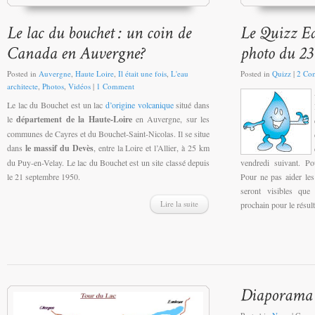
Posted in
Auvergne
,
Haute Loire
,
Il était une fois
,
L'eau
Posted in
Quizz
|
2 Co
architecte
,
Photos
,
Vidéos
|
1 Comment
Le lac du Bouchet est un lac
d’origine volcanique
situé dans
le
département de la Haute-Loire
en Auvergne, sur les
communes de Cayres et du Bouchet-Saint-Nicolas. Il se situe
dans
le massif du Devès
, entre la Loire et l’Allier, à 25 km
du Puy-en-Velay. Le lac du Bouchet est un site classé depuis
vendredi suivant. Po
le 21 septembre 1950.
Pour ne pas aider les
seront visibles que
Lire la suite
prochain pour le résult