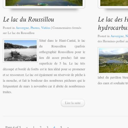
Posted in
Auvergne
,
Photos
,
Vidéos
|
Commentaires fermés
sur Le lac du Roussillou
Posted in
Auvergne
,
N
Situé dans le Haut-Cantal, le lac
des Hermines pollué a
du Roussillou (parfois
orthographié Roussilhou pour le
lieu dit assez proche) fait une
superficie de 5 ha. Le lac très
découpé et bordé de forêts est le lieu idéal pour se promener
et se ressourcer. Le lac est également un réservoir de pêche à
label du pavillon ble
la mouche, et fait le bonheur des nombreux pécheurs qui le
des eaux et souhaite t
fréquentent d
e mars à novembre car
il abrite de nombreuses
truites.
Lire la suite
Page 4 of 5
«
1
2
3
4
5
»