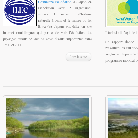
Committee Foundation
, au Japon, en
association avec 2 organismes
suisses, le muséum d’histoire
naturelle à paris et le musée du lac
Biwa (au Japon) ont édité un site
internet (multilingue) qui permet de voir l’évolution des
Istanbul ; il s’agit de l
paysages autour de lacs ou voies d’eaux importantes entre
Ce rapport donne u
1900 et 2000.
ressources en eau douc
anglais et disponibl
Lire la suite
programme mondial pou