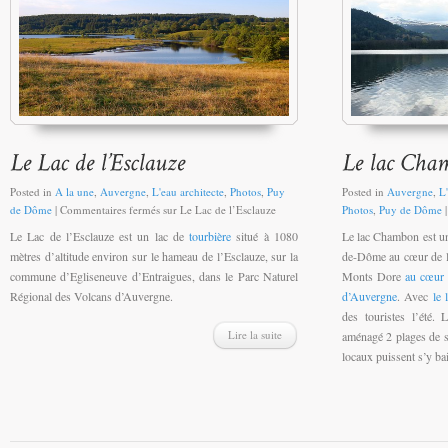
Posted in
A la une
,
Auvergne
,
L'eau architecte
,
Photos
,
Puy
Posted in
Auvergne
,
L'
de Dôme
|
Commentaires fermés
sur Le Lac de l’Esclauze
Photos
,
Puy de Dôme
Le Lac de l’Esclauze est un lac de
tourbière
situé à 1080
Le lac Chambon est un
mètres d’altitude environ sur le hameau de l’Esclauze, sur la
de-Dôme au cœur de l
commune d’Egliseneuve d’Entraigues, dans le Parc Naturel
Monts Dore
au cœur 
Régional des Volcans d’Auvergne.
d’Auvergne
. Avec
le 
des touristes l’été
Lire la suite
aménagé 2 plages de s
locaux puissent s’y ba