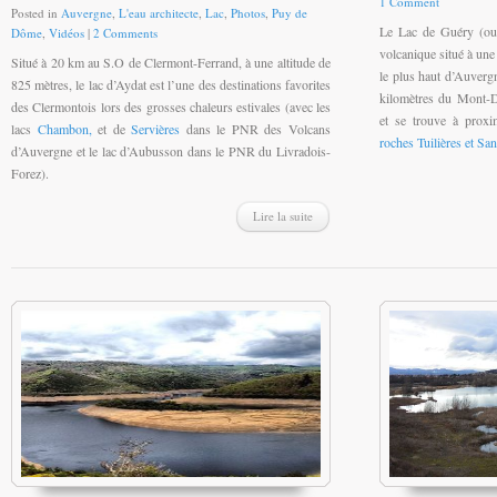
1 Comment
Posted in
Auvergne
,
L'eau architecte
,
Lac
,
Photos
,
Puy de
Le Lac de Guéry (ou 
Dôme
,
Vidéos
|
2 Comments
volcanique situé à une 
Situé à 20 km au S.O de Clermont-Ferrand, à une altitude de
le plus haut d’Auvergne
825 mètres, le lac d’Aydat est l’une des destinations favorites
kilomètres du Mont-Do
des Clermontois lors des grosses chaleurs estivales (avec les
et se trouve à prox
lacs
Chambon,
et de
Servières
dans le PNR des Volcans
roches Tuilières et Sa
d’Auvergne et le lac d’Aubusson dans le PNR du Livradois-
Forez).
Lire la suite