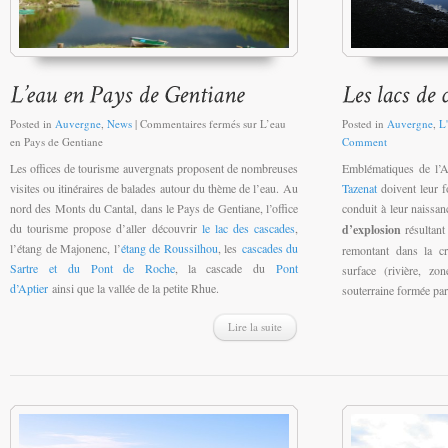
Posted in
Auvergne
,
News
|
Commentaires fermés
sur L’eau
Posted in
Auvergne
,
L'
en Pays de Gentiane
Comment
Les offices de tourisme auvergnats proposent de nombreuses
Emblématiques de l’
visites ou itinéraires de balades autour du thème de l’eau. Au
Tazenat
doivent leur f
nord des Monts du Cantal, dans le Pays de Gentiane, l’office
conduit à leur naissa
du tourisme propose d’aller découvrir
le lac des cascades
,
d’explosion
résultant
l’étang de Majonenc, l’
étang de Roussilhou
, les
cascades du
remontant dans la cr
Sartre et du Pont de Roche
, la cascade du
Pont
surface (rivière, z
d’Aptier
ainsi que la vallée de la petite Rhue.
souterraine formée par 
Lire la suite