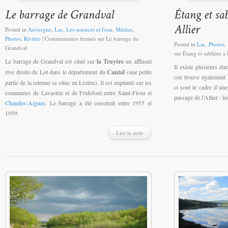
Posted in
Auvergne
,
Lac
,
Les sciences et l'eau
,
Médias
,
Photos
,
Rivière
|
Commentaires fermés
sur Le barrage de
Posted in
Lac
,
Photos
,
Grandval
sur Étang et sablière à 
Le barrage de Grandval est situé sur
la Truyère
un affluent
Il existe plusieurs éta
rive droite du Lot dans le département du
Cantal
(une petite
(on trouve également P
partie de la retenue se situe en Lozère). Il est implanté sur les
ci sont le cadre d’une
communes de Lavastrie et de Fridefont entre Saint-Flour et
passage de l’Allier : le
Chaudes-Aigues
. Le barrage a été construit entre 1955 et
1959.
Lire la suite