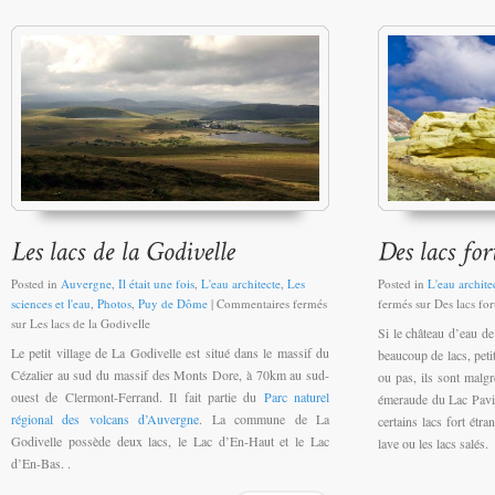
Posted in
Auvergne
,
Il était une fois
,
L'eau architecte
,
Les
Posted in
L'eau archite
sciences et l'eau
,
Photos
,
Puy de Dôme
|
Commentaires fermés
fermés
sur Des lacs for
sur Les lacs de la Godivelle
Si le château d’eau de
Le petit village de La Godivelle est situé dans le massif du
beaucoup de lacs, peti
Cézalier au sud du massif des Monts Dore, à 70km au sud-
ou pas, ils sont malgré
ouest de Clermont-Ferrand. Il fait partie du
Parc naturel
émeraude du Lac Pavin
régional des volcans d’Auvergne
. La commune de La
certains lacs fort étr
Godivelle possède deux lacs, le Lac d’En-Haut et le Lac
lave ou les lacs salés.
d’En-Bas. .