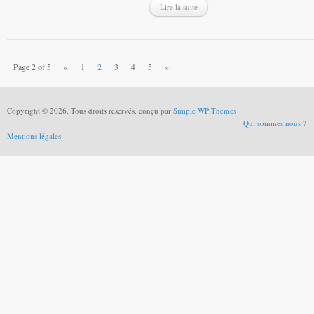
Lire la suite
Page 2 of 5
«
1
2
3
4
5
»
Copyright © 2026. Tous droits réservés. conçu par
Simple WP Themes
Qui sommes nous ?
Mentions légales