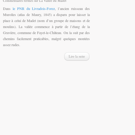
Commentaires fermés
sur La Vallée du Madet
Dans
le PNR du Livradois-Forez
, l’ancien ruisseau des
Murolles (atlas de Maury, 1845) a disparu pour laisser la
place à celui de Madet (nom d’un groupe de maisons et de
moulins). La vallée commence à partir de l’étang de la
Gravière, commune de Fayet-le-Château. On la suit par des
chemins facilement praticables, malgré quelques montées
assez rudes.
Lire la suite