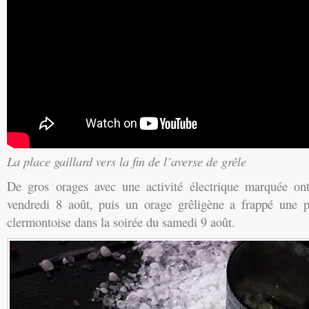
La place gaillard vers la fin de l’averse de grêle
De gros orages avec une activité électrique marquée ont
vendredi 8 août, puis un orage grêligène a frappé une p
clermontoise dans la soirée du samedi 9 août.