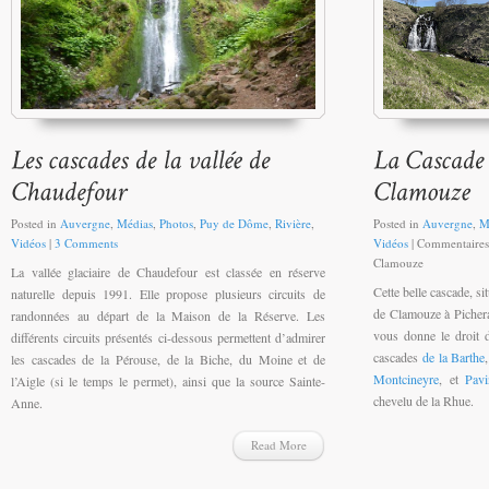
Posted in
Auvergne
,
Médias
,
Photos
,
Puy de Dôme
,
Rivière
,
Posted in
Auvergne
,
M
Vidéos
|
3 Comments
Vidéos
|
Commentaires
Clamouze
La vallée glaciaire de Chaudefour est classée en réserve
Cette belle cascade, si
naturelle depuis 1991. Elle propose plusieurs circuits de
de Clamouze à Picheran
randonnées au départ de la Maison de la Réserve. Les
vous donne le droit d
différents circuits présentés ci-dessous permettent d’admirer
cascades
de la Barthe
les cascades de la Pérouse, de la Biche, du Moine et de
Montcineyre
, et
Pavi
l’Aigle (si le temps le permet), ainsi que la source Sainte-
chevelu de la Rhue.
Anne.
Read More