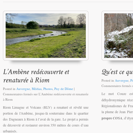
Posted in
Auvergne
,
P
Commentaires fermés
s
Posted in
Auvergne
,
Médias
,
Photos
,
Puy de Dôme
|
Le mot Couze e
Commentaires fermés
sur L’Ambène redécouverte et renaturée
à Riom
déhydronymique récen
Régionalismes de Fra
Riom Limagne et Volcans (RLV) a renaturé et révélé une
la plume de Jean 
portion de l’Ambène, jusque-là souterraine dans le quartier
propre
COSA
, d’éty
des Dagneaux à Riom à l’aval de la gare. Le projet a permis
de découvrir et restaurer environ 350 mètres de cours d’eau
urbanisés.