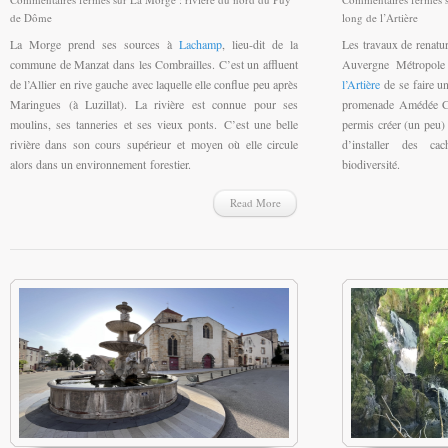
de Dôme
long de l’Artière
La Morge prend ses sources à
Lachamp
, lieu-dit de la
Les travaux de renatur
commune de Manzat dans les Combrailles. C’est un affluent
Auvergne Métropole 
de l’Allier en rive gauche avec laquelle elle conflue peu après
l’Artière
de se faire un
Maringues (à Luzillat). La rivière est connue pour ses
promenade Amédée Co
moulins, ses tanneries et ses vieux ponts. C’est une belle
permis créer (un peu) 
rivière dans son cours supérieur et moyen où elle circule
d’installer des ca
alors dans un environnement forestier.
biodiversité.
Read More