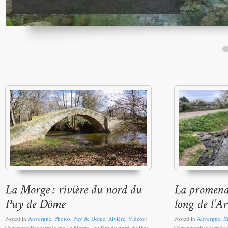
Posted in
Auvergne
,
Photos
,
Puy de Dôme
,
Rivière
,
Vidéos
|
Posted in
Auvergne
,
M
Commentaires fermés
sur La Morge : rivière du nord du Puy
Commentaires fermés
s