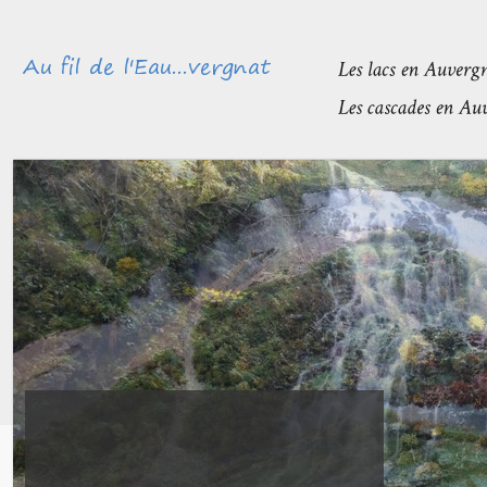
Méandres et boires de la Sioule
avant de rejoindre l’Allier
La confluence entre la Sioule et l’Allier se fait entre Contigny
et La Ferté-Hauterive peu après Saint-Pourçain sur-Sioule à...