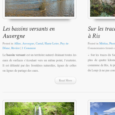
Posted in
Allier
,
Auvergne
,
Cantal
,
Haute Loire
,
Puy de
Posted in
Médias
,
Phot
Dôme
,
Rivière
|
1 Comment
Commentaires fermés
s
Le
bassin versant
est un territoire naturel drainant toutes les
« Sur les traces du Sa
plus de quatre kilom
eaux de surfaces s’écoulant vers un même point, l’exutoire.
commune de Ris, le p
Il est délimité par des frontières naturelles, lignes de crêtes
du Loup (à ne pas co
ou lignes de partage des eaux.
Read More