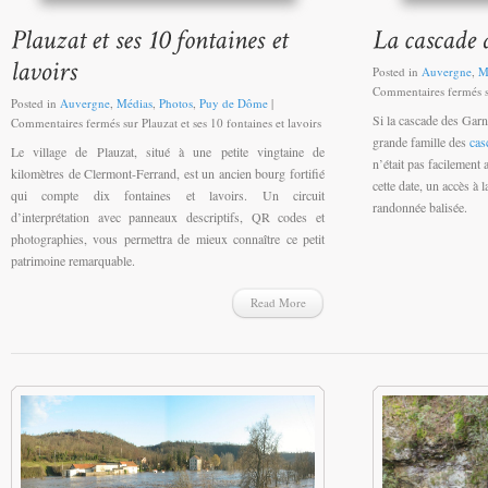
Posted in
Auvergne
,
M
Commentaires fermés
s
Posted in
Auvergne
,
Médias
,
Photos
,
Puy de Dôme
|
Si la cascade des Garn
Commentaires fermés
sur Plauzat et ses 10 fontaines et lavoirs
grande famille des
cas
Le village de Plauzat, situé à une petite vingtaine de
n’était pas facilement
kilomètres de Clermont-Ferrand, est un ancien bourg fortifié
cette date, un accès à 
qui compte dix fontaines et lavoirs. Un circuit
randonnée balisée.
d’interprétation avec panneaux descriptifs, QR codes et
photographies, vous permettra de mieux connaître ce petit
patrimoine remarquable.
Read More