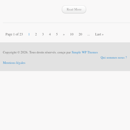
Read More
Page 1 of 23
1
2
3
4
5
»
10
20
...
Last »
Copyright © 2026. Tous droits réservés. conçu par
Simple WP Themes
Qui sommes nous ?
Mentions légales