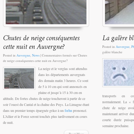
Posted in
Auvergne
,
P
galère blanche
Posted in
Auvergne
,
News
|
Commentaires fermés
sur Chutes
de neige conséquentes cette nuit en Auvergne?
La neige et le verglas sont attendus
dans les départements auvergnats
dès demain matin 3 heures. Ce sont
de 5 à 10 cm qui sont annoncés en
plaine et jusqu’à 15 à 30 cm en
transports en co
altitude. De fortes chutes de neige toucheront à partir de ce
normalement. La « fr
soir l’ouest du Cantal et la chaîne des Puys. La Limagne étant
chute de neige avo
dans un premier temps épargnée grâce à un
fœhn
prononcé.
maintenant arriver du
L’Allier et le Forez seront touchés plus tardivement en cours
courte durée puisque 
de nuit.
semaine prochaine.
Read More