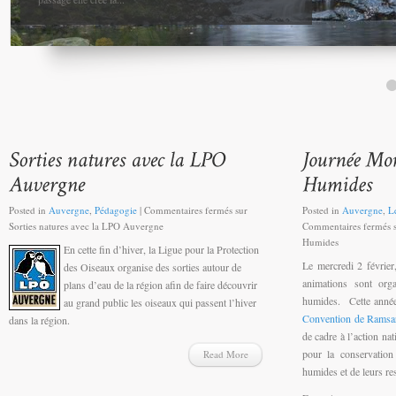
Posted in
Auvergne
,
Pédagogie
|
Commentaires fermés
sur
Posted in
Auvergne
,
Le
Sorties natures avec la LPO Auvergne
Commentaires fermés
s
Humides
En cette fin d’hiver, la Ligue pour la Protection
Le mercredi 2 févrie
des Oiseaux organise des sorties autour de
animations sont org
plans d’eau de la région afin de faire découvrir
humides. Cette année 
au grand public les oiseaux qui passent l’hiver
Convention de Ramsa
dans la région.
de cadre à l’action nat
pour la conservation 
Read More
humides et de leurs re