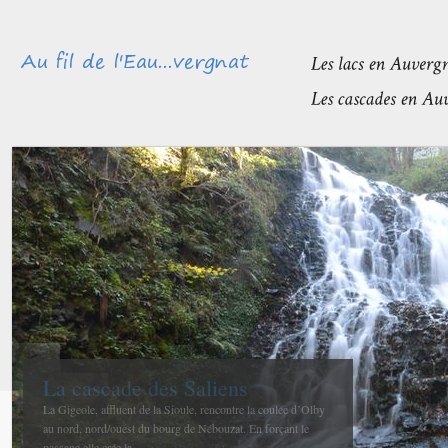
Méandres et boires de la Sioule
avant de rejoindre l’Allier
La confluence entre la Sioule et l’Allier se fait entre Contigny
et La Ferté-Hauterive peu après Saint-Pourçain sur-Sioule à...