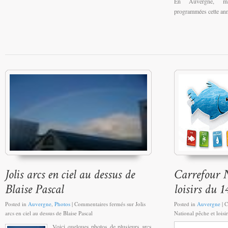
En Auvergne, mal
programmées cette ann
Posted in
Auvergne
,
Photos
|
Commentaires fermés
sur Jolis
Posted in
Auvergne
|
C
arcs en ciel au dessus de Blaise Pascal
National pêche et loisi
Voici quelques photos de plusieurs arcs