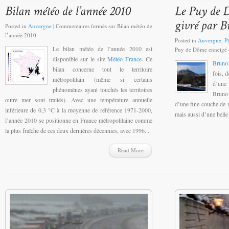
Posted in
Auvergne
|
Commentaires fermés
sur Bilan météo de
l’année 2010
Posted in
Auvergne
,
P
Le bilan météo de l’année 2010 est
Puy de Dôme enneigé e
disponible sur le site
Météo France
. Ce
Bruno
bilan concerne tout le territoire
fois, d
métropolitain (même si certains
d’une
phénomènes ayant touchés les territoires
Bruno 
outre mer sont traités). Avec une température annuelle
d’une fine couche de n
inférieure de 0,3 °C à la moyenne de référence 1971-2000,
mais aussi d’une belle
l’année 2010 se positionne en France métropolitaine comme
la plus fraîche de ces deux dernières décennies, avec 1996. .
Read More