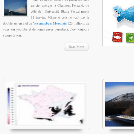
en ciel aperçus à Clermont Ferrand, du
côté de l’Université Blaise Pascal mardi
11 janvier. Même si cela ne vaut pas le
double arc en ciel de
Yosemitebear Mountain
(23 millions de
vues sur youtube et de nombreuses parodies), c’est toujours
sympa à voir.
Read More