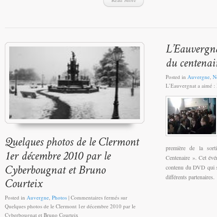
Posted in
Auvergne
,
N
L’Eauvergnat a aimé :
première de la so
Centenaire ». Cet évén
contenu du DVD qui s
différents partenaires.
Posted in
Auvergne
,
Photos
|
Commentaires fermés
sur
Quelques photos de le Clermont 1er décembre 2010 par le
Cyberbougnat et Bruno Courteix