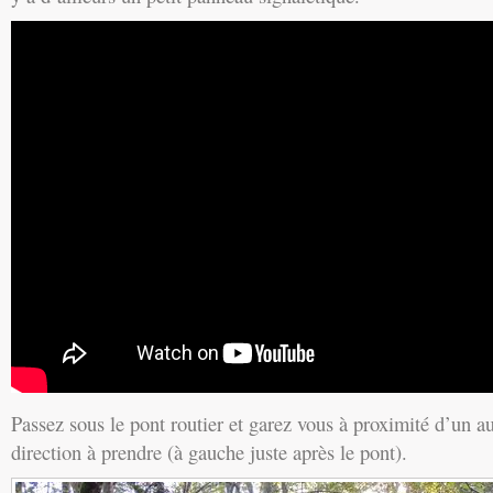
Passez sous le pont routier et garez vous à proximité d’un a
direction à prendre (à gauche juste après le pont).